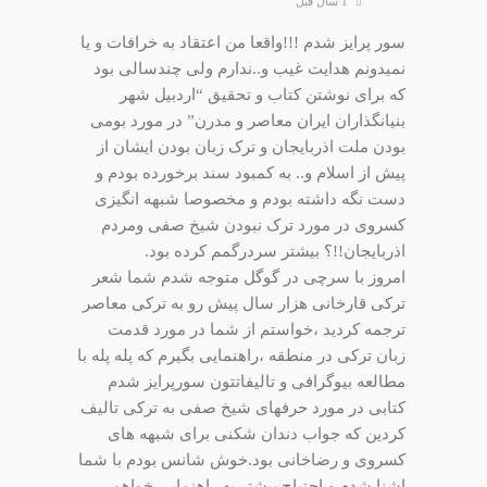
1 سال قبل
سور پرایز شدم !!!واقعا من اعتقاد به خرافات و یا
نمیدونم هدایت غیب و..ندارم ولی چندسالی بود
که برای نوشتن کتاب و تحقیق “اردبیل شهر
بنیانگذاران ایران معاصر و مدرن” در مورد بومی
بودن ملت اذربایجان و ترک زبان بودن ایشان از
پیش از اسلام و.. به کمبود سند برخورده بودم و
دست نگه داشته بودم و مخصوصا شبهه انگیزی
کسروی در مورد ترک نبودن شیخ صفی ومردم
اذربایجان!!؟ بیشتر سردرگمم کرده بود.
امروز با سرچی در گوگل متوجه شدم شما شعر
ترکی قارخانی هزار سال پیش رو به ترکی معاصر
ترجمه کردید ،خواستم از شما در مورد قدمت
زبان ترکی در منطقه ،راهنمایی بگیرم که پله پله با
مطالعه بیوگرافی و تالیفاتتون سورپرایز شدم
کتابی در مورد حرفهای شیخ صفی به ترکی تالیف
کردین که جواب دندان شکنی برای شبهه های
کسروی و رضاخانی بود.خوش شانس بودم با شما
اشنا شدم و احتیاج بیشتر به راهنمایی خواهم