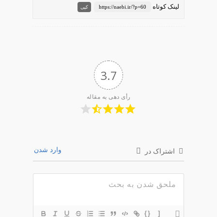
لینک کوتاه
https://naebi.ir/?p=60
کپی
3.7
رأی دهی به مقاله
وارد شدن
اشتراک در
{}
[