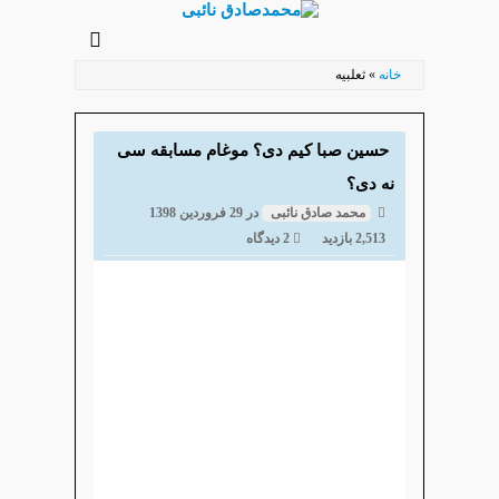
رفتن
به
خانه
»
ثعلبیه
محتوای
اصلی
حسین صبا کیم دی؟ موغام مسابقه سی
نه دی؟
محمد صادق نائبی
در
29 فروردین 1398
2,513 بازدید
2 دیدگاه