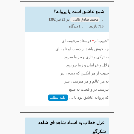
شمع عاشق است یا پروانه؟
محمد صادق نائبی
در
23 تیر 1392
716 بازدید
1 دیدگاه
“
حبیب
“م
*
فرستاد مرقومه ای
چه خوش باشد از دست او نامه ای
به ترکی و تازی چه زیبا سرود
زلال و خرامان و زیبا چو رود
حبیب
از هر آنکس که دیدم ، بتر
به هر عالم و هر هنرمند ، سر
بپرسید در واقعیت نه صنع
که پروانه عاشق بود یا
…
ادامه مطلب
غزل خطاب به استاد شاهد:ای شاهد
شکرگو