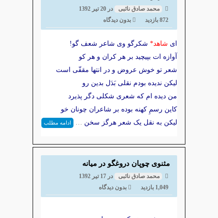
محمد صادق نائبی
در
20 تیر 1392
872 بازدید
بدون دیدگاه
ای
شاهد*
شکرگو وی شاعر شعف گو!
آوازه ات بپیچید بر هر کران و هر کو
شعر تو خوش عروض و در انتها مقفّی است
لیکن ندیده بودم نقلی بَدَل بدین رو
من دیده ام که شعری شکلی دگر پذیرد
کاین رسمِ کهنه بوده بر شاعران چونان خو
لیکن به نقل یک شعر هرگز سخن
…
ادامه مطلب
مثنوی چوپان دروغگو در میانه
محمد صادق نائبی
در
17 تیر 1392
1,049 بازدید
بدون دیدگاه