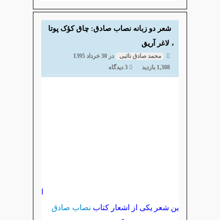
شعر دو زبانه نصاب صادق: چاق کؤک پوتا
، لاغر آریق
محمد صادق نائبی
در
30 خرداد 1395
1,308 بازدید
3 دیدگاه
ا
ین شعر یکی از اشعار کتاب
نصاب صادق