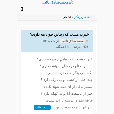
رفتن
به
خانه
»
روزنگار
»
اشعار
محتوای
اصلی
خبرت هست که زیباییِ چون مه داری؟
محمد صادق نائبی
در
17 دی 1403
1,626 بازدید
2 دیدگاه
خبرت هست که زیباییِ چون مه داری؟
به سرت تاج درخشان شهنشه داری؟
بگشا‌ در، بنگر خاک درت تا بینی:
چند افتاده و‌ کشته تو به درگه داری؟
نیستم غافل از آن دیده شهلا یک‌دم
خبر از عاشقت آیا تو به گهگه داری؟
غرقه نیلم و اندیشه بارانم نیست
بجز این راه به سویت، تو …
ادامه مطلب