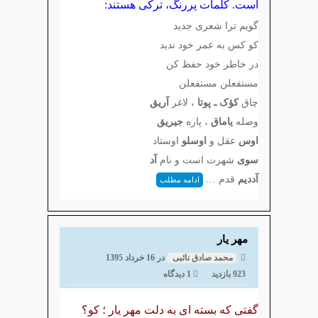
است. کلمات پررنگ، ترکی هستند:
گویم ترا شعری جدید
کو کس به عمر خود ندید
در خاطر خود حفظ کن
مستفعلن مستفعلن
چاق
کؤک ـ پوتا
، لاغر
آریق
وصله
یاماق
، پاره
جیریق
اوس
عقل و
اوسلو
اوستاد
سوی
شهرت است و نام
آد
آددیم
قدم …
ادامه مطلب
مهر یار
محمد صادق نائبی
در
16 خرداد 1395
923 بازدید
1 دیدگاه
گفتی که بسته ای به دلت مهر یار ؛ کو؟