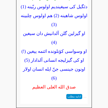
دئگیل کی سیغیندیم اولوس ربّینه (1)
اولوس شاهینه (2) هم اولوس چلبینه
(3)
او گیزلین گلن آلدانیش دان سیغین
(4)
او وسواسی کؤنلونده ائتمه ییغین (!)
او کی گیزلیجه انسانی آلدادار (5)
اونون جینسی جنّ ایله انسان اولار
(6)
صدق الله العلی العظیم
…
ادامه مطلب