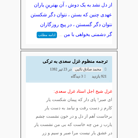
از دل نشد به یک دوش ، آن بهترینِ یاران
عهدی چنین که بستن ، نتوان دگر شکستن
نتوان دگر گسستن ، در پیچ روزگاران
گر دشمنی بخواهی با من
…
ادامه مطلب
ترجمه منظوم غزل سعدی به ترکی
محمد صادق نائبی
در
23 تیر 1392
921 بازدید
3 دیدگاه
غزل شیخ اجل استاد غزل سعدی:
ای صبر! پای دار که پیمان شکست یار
کارم ز دست رفت و نیامد به دست یار
برخاست آهم از دل و در خون نشست چشم
یارب ز من چه خاست که بی من نشست یار
در عشق یار نیست مرا صبر و سیم و زر