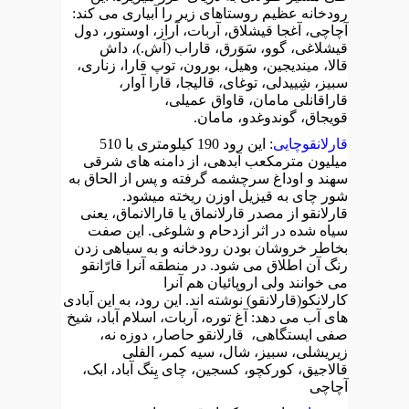
رودخانه عظیم روستاهای زیر را آبیاری می کند:
آچاچی، آغجا قیشلاق، آربات، آراز، اوستور، دول
قیشلاغی، گوو، سَوَرق، قاراب (آش.)، داش
قالا، میندیجین، وهیل، بورون، توپ قارا، زناری،
سبیز، شِییدلی، توغای، قالیجا، قارا آوار،
قاراقانلی مامان، قاواق عمیلی،
قویجاق، گوندوغدو، مامان.
قارلانقوچایی
: این رود 190 کیلومتری با 510
میلیون مترمکعب آبدهی، از دامنه های شرقی
سهند و اوداغ سرچشمه گرفته و پس از الحاق به
شور چای به قیزیل اوزن ریخته میشود.
قارلانقو از مصدر قارلانماق یا قارالانماق، یعنی
سیاه شده در اثر ازدحام و شلوغی. این صفت
بخاطر خروشان بودن رودخانه و به سیاهی زدن
رنگ آن اطلاق می شود. در منطقه آنرا قارّانقو
می خوانند ولی اروپائیان هم آنرا
کارلانکو(قارلانقو) نوشته اند. این رود، به این آبادی
های آب می دهد: آغ توره، آربات، اسلام آباد، شیخ
صفی ایستگاهی، قارلانقو حاصار، دوزه نه،
زیریشلی، سبیز، شال، سیه کمر، الفلی
قالاجیق، کورکچو، کسجین، چای یِنگ آباد، ابک،
آچاچی