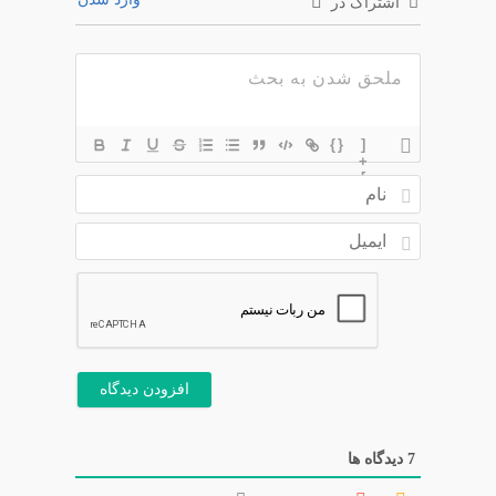
اشتراک در
{}
[
+
]
ن
ا
م
ا
ی
م
ی
ل
7
دیدگاه ها