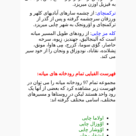
به قیزیل اوزن میریزد.
ترکمنچای
: از چشمه سارهای آبادیهای کلهر و
ورزقان سرچشمه گرفته و پس از گذر از
ترکمنچای و اؤرونجک به شهر چایی میریزد.
کله مز چایی
: از رودهای طویل المسیر میانه
است که آلینجالیق، جهندیز، زِیوه، سرخه
حاصار، گؤی سوما، کزرج، مِی هاوا، مونق،
نِشلانده، نقاباد، نودوزاق و ونجان را از خود سیر
می کند.
فهرست الفبایی تمام رودخانه های میانه:
مجموعه تمام 97 رودخانه میانه را می توان در
فهرست زیر مشاهده کرد که بعضی از آنها یک
رود واحد هستند لیکن در روستاها و مسیرهای
مختلف، اسامی مختلف گرفته اند:
اولاما چایی
اوْوزال چایی
اوْوشار چایی
ایشقاب چایی