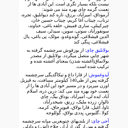
نیست بلکه بسیار تگری است. این آبادی ها از
نعمت گرمه چای بهره مند می شوند:
آرموداق، امیرآباد، برزق، تازه کند دیوانلیق، تجره،
ترناب، چیتاب آغا کریم، چیتاب حسین خان،
چیرکینلی، ساری قمیش، خلفه باغی، خناوند،
سونقورآباد، سوتی، سوین، سیدلر، سیف
الدین قیشلاغی، گوندوغدو، مولک، نِی باغی، یال
قیشلاغی، یِنگی کند
بولانلیق چای
: از بوزقوش سرچشمه گرفته به
شهر چایی متصل میگردد. بولانلیق از مصدر
بولانماق(آغشته شدن) بمعنای آغشته شده و
ترکیب شده است.
آیدوغموش
: از قارا داغ و تیکاگدیگی سرچشمه
گرفته پس از طی140 کیلومتر مسافت، به قیزیل
اوزن میریزد و در مسیر خود این آبادی ها را از
نعمت خود بهره مند می کند: درین دره، اسلام
آباد، ایده لی، امیرآباد، بوداق بیگ، چای
تالوار، زرده ملیک، زرنق، شیخدرآباد،
تاوا، آغیل، قارا بولاق، قیویرجاق، کرمه،
کولا ،گلبوس، یِددی بولاق، گوللوجه
آجی چای
: از بلندیهای جنوبغربی میانه سرچشمه
گرفته و پس از گذر از آراز، حلاج (آش.) و دادلی