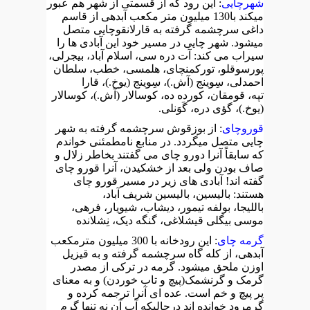
شهرچایی
: این رود که از قسمتی از شهر هم عبور
میکند با130 میلیون متر مکعب آبدهی از قاسم
داغی سرچشمه گرفته به قارلانقوچایی متصل
میشود. شهر چایی در مسیر خود این آبادی ها را
سیراب می کند: آت دره سی، اسلام آباد، بیجرلی،
پورسوقلو، تورکمنچای، هلمسی، خطب، سلطان
احمدلی، سِوینج (آش.)، سِوینج (یوخ.)، قارا
تپه، قومقان، کورده ده، کوسالار (آش.)، کوسالار
(یوخ.)، گؤی دره، گَوَنلی.
قوروچای
: از بوزقوش سرچشمه گرفته به شهر
چایی متصل میگردد. در منابع نامطمئنی خواندم
که سابقاً آنرا دورو چای می گفتند بخاطر زلال و
صاف بودن ولی بعد از خشکیدن، آنرا قورو چای
گفته اند! آبادی های زیر در مسیر قورو چای
هستند: بالیسین، بالیسین شریف آباد،
باللیجا، بولفه تیمور، دیشاب، شیویار، فرهی،
موسی بیگلی قیشلاغی، گنگه دیک، نِشلانده
گرمه چای
: این رودخانه با 300 میلیون مترمکعب
آبدهی، از کله گاه سرچشمه گرفته و به قیزیل
اوزن ملحق میشود. گرمه در ترکی از مصدر
گرمک و گرنشمک(پیچ و تاب خوردن) و به معنای
پر پیچ و خم است. عده ای آنرا ترجمه کرده و
گرمرود خوانده اند درحالیکه آب آن نه تنها گرم