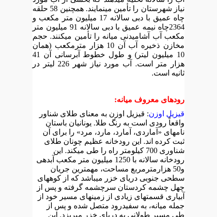
نیاز شهرستان را تأمین مینمایند. همچنین 58 حلقه
چاه عمیق با دبی سالانه 17 میلیون متر مکعب و
2364چاه نیمه عمیق با دبی سالانه 91 میلیون متر
مکعب آب آشامیدنی میانه را تأمین میکنند. حجم
مخازن ذخیره آب آن 10 هزار مترمکعب (همان
10 میلیون لیتر) و طول خطوط آبرسانی آن 41
هزار متر است. آب مورد نیاز شهر 226 لیتر در
ثانیه است.
رودهای معروف میانه:
قیزیل اوزن
: قیزیل اوزن به معنای طلای شناور
واقعاً رودی است به رنگ طلا. یونانیان باستان
نامهای «آماردی، آمارد، مارد، مرد» را برای آن
ثبت کرده اند. این رودخانه عظیم چونان طلای
شناوری 700 کیلومتر راه را طی میکند. این
رودخانه سالانه با 1250 میلیون متر مکعب آبدهی
و50 هزارمترمربع مساحت، مهمترین جریان
سطحی جنوبی دریای خزر میباشد که از کوههای
چهل چشمه کردستان سرچشمه گرفته و پس از
آبیاری قسمتهای زیادی از زمینهای مسیر خود از
جمله میانه، به سفیدرود متصل شده و پس از
طی مسیر طولانی به دریای خزر میریزد. این