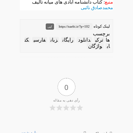
منبع
: کتاب دانشنامه آبادی های میانه تألیف
محمدصادق نائبی
لینک کوتاه
https://naebi.ir/?p=102
کپی
برچسب
ها
ترکی
دانلود
رایگان
زبان
فارسی
کت
اب
واژگان
0
رأی دهی به مقاله
وارد شدن