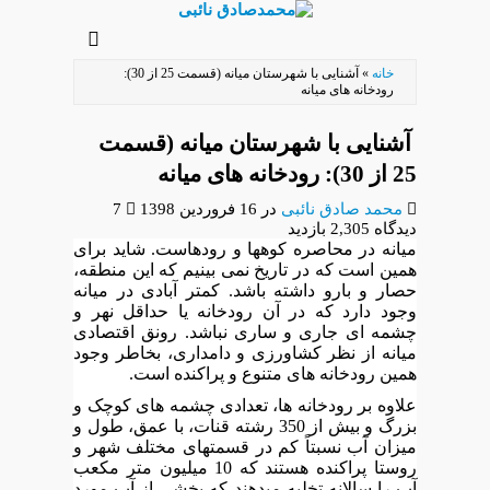
رفتن
به
خانه
»
آشنایی با شهرستان میانه (قسمت 25 از 30):
محتوای
رودخانه های میانه
اصلی
آشنایی با شهرستان میانه (قسمت
25 از 30): رودخانه های میانه
محمد صادق نائبی
در
16 فروردین 1398
7
دیدگاه
2,305 بازدید
میانه در محاصره کوهها و رودهاست. شاید برای
همین است که در تاریخ نمی بینیم که این منطقه،
حصار و بارو داشته باشد. کمتر آبادی در میانه
وجود دارد که در آن رودخانه یا حداقل نهر و
چشمه ای جاری و ساری نباشد. رونق اقتصادی
میانه از نظر کشاورزی و دامداری، بخاطر وجود
همین
رودخانه
های متنوع و پراکنده است.
علاوه بر رودخانه ها، تعدادی چشمه های کوچک و
بزرگ و بیش از 350 رشته قنات، با عمق، طول و
میزان آب نسبتاً کم در قسمتهای مختلف شهر و
روستا پراکنده هستند که 10 میلیون متر مکعب
آب را سالانه تخلیه میدهند که بخشی از آب مورد