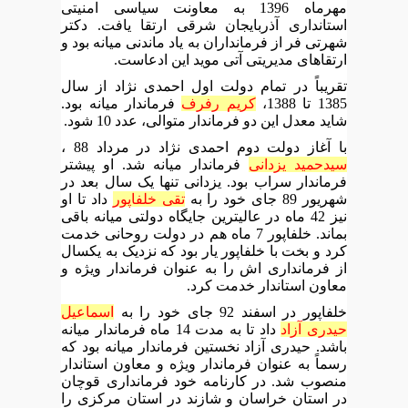
مهرماه 1396 به معاونت سیاسی امنیتی
استانداری آذربایجان شرقی ارتقا یافت. دکتر
شهرتی فر از فرمانداران به یاد ماندنی میانه بود و
ارتقاهای مدیریتی آتی موید این ادعاست.
تقریباً در تمام دولت اول احمدی نژاد از سال
1385 تا 1388،
کریم رفرف
فرماندار میانه بود.
شاید معدل این دو فرماندار متوالی، عدد 10 شود.
با آغاز دولت دوم احمدی نژاد در مرداد 88 ،
سیدحمید یزدانی
فرماندار میانه شد. او پیشتر
فرماندار سراب بود. یزدانی تنها یک سال بعد در
شهریور 89 جای خود را به
تقی خلفاپور
داد تا او
نیز 42 ماه در عالیترین جایگاه دولتی میانه باقی
بماند. خلفاپور 7 ماه هم در دولت روحانی خدمت
کرد و بخت با خلفاپور یار بود که نزدیک به یکسال
از فرمانداری اش را به عنوان فرماندار ویژه و
معاون استاندار خدمت کرد.
خلفاپور در اسفند 92 جای خود را به
اسماعیل
حیدری آزاد
داد تا به مدت 14 ماه فرماندار میانه
باشد. حیدری آزاد نخستین فرماندار میانه بود که
رسماً به عنوان فرماندار ویژه و معاون استاندار
منصوب شد. در کارنامه خود فرمانداری قوچان
در استان خراسان و شازند در استان مرکزی را