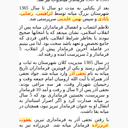
بعد از یکتایی به مدت دو سال تا سال 1365
شهرستان بزرگ میانه توسط
ابراهیمی
،
رضایی
،
بابادی
و سپس
بهمن عابدینی
سرپرستی شد.
تلاطم انتصاب و انفصال فرمانداران میانه پس از
انقلاب اسلامی، نشان میدهد که یا انتخابها صحیح
نبودند یا بخاطر شرایط انقلابی، یافتن فردی که
جامع تخصص و تعهد باشد سخت بود. لذا می بینیم
در فاصله آخرین فرماندار پیش از انقلاب، 5
فرماندار و 2 سرپرست آمده و رفته اند.
در سال 1365 مدیریت کلان شهرستان به ثبات و
آرامش رسید و یکی از قویترین فرمانداران تاریخ
میانه به نام
نجفی آذر
وارد میانه شد. جواد نجفی
آذر همراه با آیت الله ارومیان امام جمعه وقت و
رحیمیان شهردار وقت، هر سه مراغی بودند.
نجفی آذر پس از 9 سال و رفت و آمد 10 فرماندار
و سرپرست، نخستین فرمانداری بود که 5 سال
بر میانه صدارت کرد و اگر اصرار استاندار به
انتقال او به عنوان فرماندار تبریز نبود، همچنان در
میانه بقا داشت.
با رفتن نجفی آذر به فرمانداری تبریز،
یعقوب
عزیززاده
فرماندار میانه شد. عزیززاده نیز به