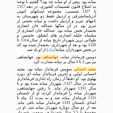
میانه بود. پیش از او میانه چه بود؟ گفتیم با توجه
به اصلاح قانون تقسیمات کشوری، در دهه 1317
تا 1327 شمسی، مجموعه استانهای کنونی
آذربایجانشرقی و اردبیل فقط دو شهرستان به
نامهای تبریز و اردبیل داشت و میانه بخشی از
تبریز بود. در آن سالها عبدالله خان انصاری
بخشدار بخش میانه بود. عبدالله خان انصاری از
سلسله جلیله انصاری های ایشلق، نخستین و
طولانی ترین شهردار تاریخ میانه از سال 1314 تا
1320 بود و بعد از شهرداری، بخشدار شده بود که
در بخش شهرداران میانه(
لینک
) از او یاد شد.
دومین فرماندار میانه،
جهانشاهی
بود. جهانشاهی
نیز بین 2 تا 3 سال بر میانه صدارت کرد.
مجید احسانی
سومین فرماندار میانه بود. مجید
احسانی اولین و آخرین فرماندار میانه ای دوره
پهلوی بود. او دقیقاً از زمان راه اندازی فرمانداری
میانه در سال 1327، شهردار میانه شده بود و تا
سال 1331 شهردار ماند. با رفتن جهانشاهی،
شهردار میانه را فرماندار کردند. او از تابستان
1331 فرماندار میانه شد و به مدت 22 ماه تا
ابتدای تابستان 1333 فرماندار میانه باقی ماند.
بعد از دو سال دوباره شهردار میانه شد. او در
مجموع با 5.5 سال شهرداری، سومین شهردار