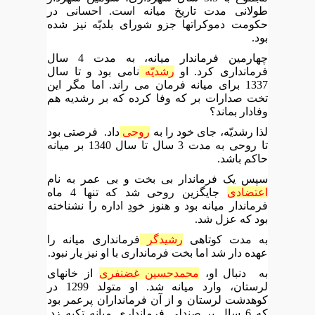
طولانی مدت تاریخ میانه است. احسانی در
حکومت دموکراتها جزو شورای بلدیّه نیز شده
بود.
چهارمین فرماندار میانه، به مدت 4 سال
فرمانداری کرد. او
رشدیّه
نامی بود و تا سال
1337 برای میانه فرمان می راند. اما مگر این
تخت صدارات بر که وفا کرده که بر رشدیه هم
وفادار بماند؟
لذا رشدیّه، جای خود را به
روحی
داد. فرصتی بود
تا روحی به مدت 3 سال تا سال 1340 بر میانه
حاکم باشد.
سپس یک فرماندار بی بخت و بی عمر به نام
اعتضادی
جایگزین روحی شد که تنها 4 ماه
فرماندار میانه بود و هنوز خودِ اداره را نشناخته
بود که عزل شد.
به مدت کوتاهی
رشیدگر
فرمانداری میانه را
عهده دار شد اما بخت فرمانداری با او نیز یار نبود.
به دنبال او،
محمدحسین غضنفری
از خانهای
لرستان، وارد میانه شد. او متولد 1299 در
کوهدشت لرستان و از آن فرمانداران پرعمر بود
که 6 سال بر صندلی فرمانداری میانه تکیه زد.