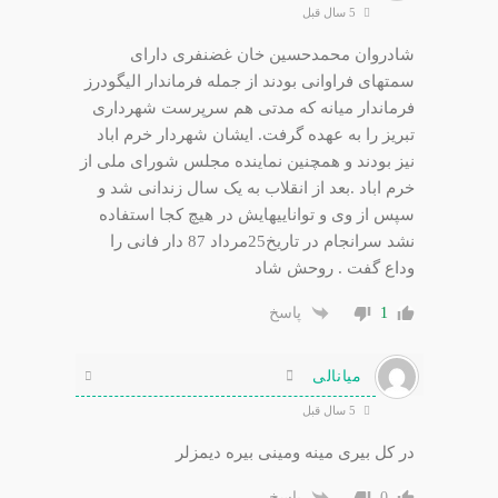
5 سال قبل
شادروان محمدحسین خان غضنفری دارای
سمتهای فراوانی بودند از جمله فرماندار الیگودرز
فرماندار میانه که مدتی هم سرپرست شهرداری
تبریز را به عهده گرفت. ایشان شهردار خرم اباد
نیز بودند و همچنین نماینده مجلس شورای ملی از
خرم اباد .بعد از انقلاب به یک سال زندانی شد و
سپس از وی و تواناییهایش در هیچ کجا استفاده
نشد سرانجام در تاریخ25مرداد 87 دار فانی را
وداع گفت . روحش شاد
1
پاسخ
میانالی
5 سال قبل
در کل بیری مینه ومینی بیره دیمزلر
0
پاسخ