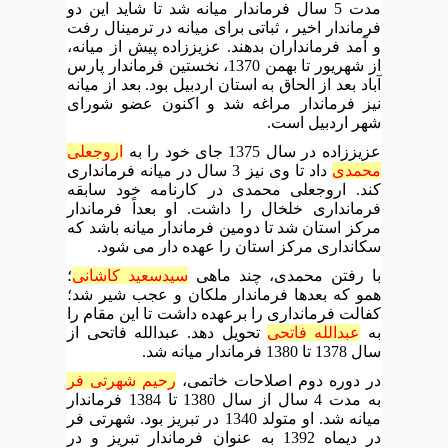
مدت 5 سال فرماندار میانه شد تا شاید این دو
فرماندار اخیر ، ثباتی برای میانه در ترمینال رفت
و آمد فرمانداران بدهند. عزیززاده پیش از میانه،
از شهریور تا بهمن 1370، نخستین فرماندار پارس
آباد بعد از الحاق به استان اردبیل بود. بعد از میانه
نیز فرماندار مراغه شد و اکنون عضو شورای
شهر اردبیل است.
عزیززاده در سال 1375 جای خود را به
اروجعلی
محمدی
داد تا وی نیز 3 سال در میانه فرمانداری
کند. اروجعلی محمدی در کارنامه خود سابقه
فرمانداری خلخال را داشت. او بعداً فرماندار
مرکز استان شد تا دومین فرماندار میانه باشد که
سکانداری مرکز استان را عهده دار می شود.
با رفتن محمدی، چند ماهی
سیدسعید کاشانی
؛
همو که بعدها فرماندار ملکان و عجب شیر شد؛
کفالت فرمانداری را برعهده داشت تا این مقام را
به
عبدالله فاتحی
تحویل دهد. عبدالله فاتحی از
سال 1378 تا 1380 فرماندار میانه شد.
در دوره دوم اصلاحات خاتمی،
رحیم شهرتی فر
به مدت 4 سال از سال 1380 تا 1384 فرماندار
میانه شد. او متولد 1340 در تبریز بود. شهرتی فر
در دیماه 1392 به عنوان فرماندار تبریز و در