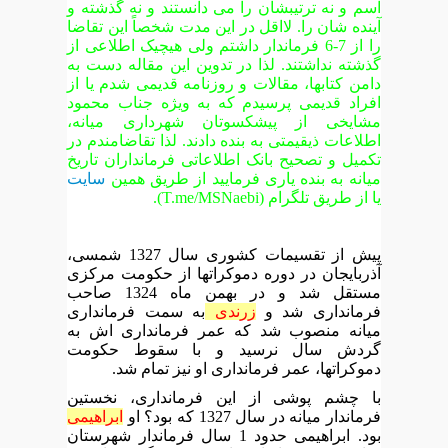
اسم و نه ترتیبشان را می دانستند و نه گذشته و
آینده شان را. لااقل در این مدت شخصاً این تقاضا
را از 7-6 فرماندار داشتم ولی هیچیک اطلاعی از
گذشته نداشتند. لذا در تدوین این مقاله دست به
دامن کتابها، مقالات و روزنامه قدیمی شدم یا از
افراد قدیمی پرسیدم که به ویژه جناب محمود
مشایخی از پیشکسوتان شهرداری میانه،
اطلاعات ذیقیمتی به بنده دادند. لذا تقاضامندم در
تکمیل و تصحیح بانک اطلاعاتی فرمانداران تاریخ
میانه به بنده یاری فرمایید از طریق همین
سایت
یا از طریق تلگرام (T.me/MSNaebi).
پیش از تقسیمات کشوری سال 1327 شمسی،
آذربایجان در دوره دموکراتها از حکومت مرکزی
مستقل شد و در بهمن ماه 1324 صاحب
فرمانداری شد و
زرندی
به سمت فرمانداری
میانه منصوب شد که عمر فرمانداری اش به
گردش سال نرسید و با سقوط حکومت
دموکراتها، عمر فرمانداری او نیز تمام شد.
با چشم پوشی از این فرمانداری، نخستین
فرماندار میانه در سال 1327 که بود؟ او
ابراهیمی
بود. ابراهیمی حدود 1 سال فرماندار شهرستان