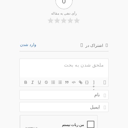
0
رأی دهی به مقاله
وارد شدن
اشتراک در
{}
[
+
]
ن
ا
م
ا
ی
م
ی
ل