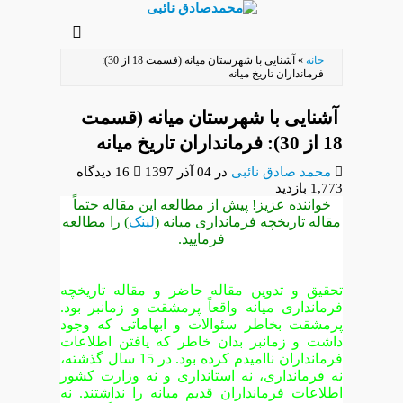
رفتن
به
خانه
»
آشنایی با شهرستان میانه (قسمت 18 از 30):
محتوای
فرمانداران تاریخ میانه
اصلی
آشنایی با شهرستان میانه (قسمت
18 از 30): فرمانداران تاریخ میانه
محمد صادق نائبی
در
04 آذر 1397
16 دیدگاه
1,773 بازدید
خواننده عزیز! پیش از مطالعه این مقاله حتماً
مقاله
تاریخچه فرمانداری میانه
(
لینک
) را مطالعه
فرمایید.
تحقیق و تدوین مقاله حاضر و مقاله تاریخچه
فرمانداری میانه واقعاً پرمشقت و زمانبر بود.
پرمشقت بخاطر سئوالات و ابهاماتی که وجود
داشت و زمانبر بدان خاطر که یافتن اطلاعات
فرمانداران ناامیدم کرده بود. در 15 سال گذشته،
نه فرمانداری، نه استانداری و نه وزارت کشور
اطلاعات فرمانداران قدیم میانه را نداشتند. نه