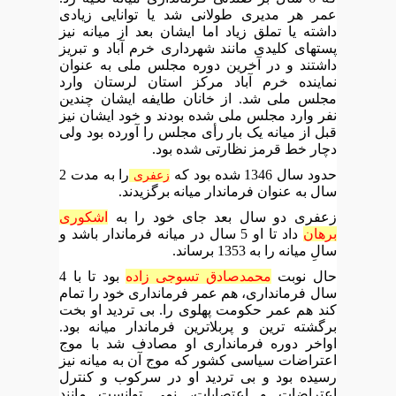
عمر هر مدیری طولانی شد یا توانایی زیادی
داشته یا تملق زیاد اما ایشان بعد از میانه نیز
پستهای کلیدی مانند شهرداری خرم آباد و تبریز
داشتند و در آخرین دوره مجلس ملی به عنوان
نماینده خرم آباد مرکز استان لرستان وارد
مجلس ملی شد. از خانان طایفه ایشان چندین
نفر وارد مجلس ملی شده بودند و خود ایشان نیز
قبل از میانه یک بار رأی مجلس را آورده بود ولی
دچار خط قرمز نظارتی شده بود.
حدود سال 1346 شده بود که
را به مدت 2
زعفری
سال به عنوان فرماندار میانه برگزیدند.
زعفری دو سال بعد جای خود را به
اشکوری
برهان
داد تا او 5 سال در میانه فرماندار باشد و
سالِ میانه را به 1353 برساند.
حال نوبت
محمدصادق تسوجی زاده
بود تا با 4
سال فرمانداری، هم عمر فرمانداری خود را تمام
کند هم عمر حکومت پهلوی را. بی تردید او بخت
برگشته ترین و پربلاترین فرماندار میانه بود.
اواخر دوره فرمانداری او مصادف شد با موج
اعتراضات سیاسی کشور که موج آن به میانه نیز
رسیده بود و بی تردید او در سرکوب و کنترل
اعتراضات و اعتصابات، نمی توانست مانند