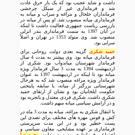
داشت و شاید عجیب بود که یک بار خرق عادت
شد و فرمانداری غیر از سیکل چرخشی
فرمانداران خلخال و مراغه و سراب و میانه به
فرمانداری میانه منصوب شد. او پس از میانه در
بازرسی ریاست جمهوری فعالیت داشت تا اینکه
در آبان 1397 به سمت فرمانداری بندر انزلی
منصوب شد. وی متولد 1353 در تهران و اصلاً
سرابی بود.
حمید شکری
گزینه بعدی دولت روحانی برای
فرمانداری میانه بود. وی پیشتر به مدت 4 سال
فرماندار شهرستان میاندوآب بود. شکری از
اردیبهشت 1394 به مدت 3 سال فرماندار ویژه
میانه بود تا اینکه در اردیبهشت 1397 به عنوان
فرماندار ویژه مراغه منصوب شد که به هرحال
شهرستانی بزرگتر از میانه، با سابقه پایتختی
حکومت ایلخانیان بود و نشان از ارتقای حمید
شکری داشت. شکری فردی معتدل و باتجربه بود
و در آرامش سیاسی میانه سهم داشت.
با انتقال شکری به مراغه، میانه به مدت 3 ماه در
کش و قوس مهره های مختلف برای تصدی این
پست خطیر بود و در این مدت سرپرستی
فرمانداری بر عهده مشایخی، معاون سیاسی و
اجتماعی فرمانداری بود و در نهایت
محمدرضا