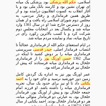
اسلامی،
حکم الله پزشکی
بود. پزشکی یک میانه
ای تهران نشین بود و کارمند بانک ملی بود و با
آغاز انقلاب به کسوت انقلابیون درآمده بود و از
طریق همین فرمانداری و رفتار مردمی، به
مجلس دوم شورای اسلامی راه یافت و از همان
روز از دسترس خارج شد! او در سال 1361 وارد
میانه شد و یکسال بعد در انتخابات مجلس دوم
شرکت کرد و با کسب بالاترین رکورد رأی در
تاریخ میانه، نماد و نماینده مردم میانه شد.
در ایام استعفای حکم الله از فرمانداری عجالتاً تا
انتصاب فرماندار اصلی،
حیدر قدسی
سرپرستی
فرمانداری میانه را بر دوش کشید تا اینکه در
سال 1362
حسن اورنگ پور
را از فرمانداری
خلخال به فرمانداری میانه فرستادند که پیش از
خلخال نیز فرماندار مراغه بود.
عمر اورنگ پور نیز به اندازه یک گردش کامل
زمین دور خورشید نرسید و جای خود را به
احمد
یکتایی
داد تا او نیز برای حدود یک سال، تجربه
فرمانداری میانه را داشته باشد. او فرزند امام
جمعه خلخال بود و پیش از اورنگ پور، فرماندار
خلخال بود. به عبارتی دو فرماندار متوالی میانه،
هر دو فرماندار خلخال بودند. احمد یکتایی از سال
1365 تا 1367 فرماندار میاندوآب نیز شد.