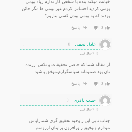
خیانت میکند بنده با شخص کار ندارم زیاد بومی
بومی کردید احساس کردم غیر بومی ها مگر خائن
بودند که به بومی بودن کسی بنازیم؟
0
پاسخ
عادل نجفی
7 سال قبل
از مقاله شما که حاصل تحقیقات و تلاش ارزنده
تان بود صمیمانه سپاسگزارم.موفق باشید
0
پاسخ
حبیب باقری
7 سال قبل
جناب نابی این ر وحیه تحقیق گری شماراپاس
میدارم وتوفیق ر وزافزون برایتان ارزومنم