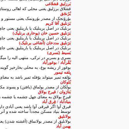
بَرزلیق قشلاغی
قشلاق برزلیق یعنی محلی که اهالی روستای ب
بُرُنجَق
بۆرۆنجک از مصدر بۆرونمک یعنی مستور و پ
بَرَنلیق آقا کریم
برنلیک در اصل برینلیک یا بارینلیق یعنی ج
بَرَنلیق حسین خان (یوخاری برنلیک)
برنلیک در اصل برینلیک یا بارینلیق یعنی ج
بَرَنلیق مددخان (آشاغی برنلیک)
برنلیک در اصل برینلیک یا بارینلیق یعنی ج
بَسیط (بَسری)
بسری و بسریر در ترکی، منتهی الیه را میگوی
بُقُرآباد / بوغورآباد
بوغور از ریشه بوغ، به محلی بخارخیز گویند.
بِلفه تیمور
بۆلفه تمیر میتواند بۆفله تمیر باشد به معنا
بُلوکان
بولکان از مصدر بولماق (یافتن) و پسوند 
بَنارَوان / قیرخ بولاق
قیرخ بولاق به معنای چهل چشمه یا چشمه زار 
بنیادآباد / قِرق آباد
قیرق آوا اگر قیرقی آوا باشد یعنی آبادی دار
توسط بنیاد مسکن مجدداً ساخته شده و آنرا بنی
بولانلیق
بولانلیق از مصدر بولانماق (آغشته شدن) ی
بهمن آباد