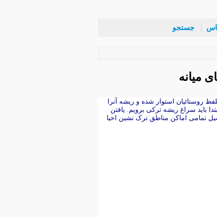
اس
جستجو
ظ روستائیان استوار شده و ریشه آنرا
یل تمامی اماکن مناطق ترک نشین احیا