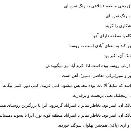
لاق یعنی منطقه قشلاقی به رنگ نقره ای.
به رنگ نقره ای.
شکاری را گویند.
اه یا منطقه دارای آهو.
ن. کند به معنای آبادی است نه روستا.
الک آن، اکبر بود.
ارباب روستا بوده است لذا اکرم آباد نیز میگویندش.
ور و تمیر(ترکی معاصر : دمیر)، آهن است.
باشد که سابقاً آلا تات بوده معنایش میشود: کمی غریبه، کمی دور، کمی بیگانه.
د. ارینجلیک یعنی پرنعمت و پرقدرت.
مالک آن، امیر بود. بخاطر تمایز با امیرآباد گرمرود، آنرا با بزرگترین روستای هم
مالک آن، امیر بود. بخاطر تمایز با امیرآباد منطقه کوله بوز، آنرا با پسوند دهستا
و آری (پاک)، همچنین پهلوان سوگند خورده.