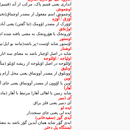
آنداری یعنی قسم پاک، مرکب از آند (قسم) 
اوچموش
اوچموش اسم مفعول از مصدر اوچماق(تخریب
اُوَرَق / اُوَرَه
اؤوَرک از مصدر اؤومک (ثنا گفتن) یعنی آباد
اورُنجَق
اؤرونجک یا هؤرونجک به معنی بافته شده ا
اوستور
اوُستور شاید اۆست+یِر باشد(مانند بو ایل/بی
اوشنار
شاید در اصل اۆچنار باشد به معنای سه انار.
اولیاجه / اؤللوجه
اؤللوجه در اصل اؤیلوجه از ریشه اؤیلو (متأه
آونلیق
آوونلوق از مصدر آوونماق یعنی محل آرام و 
آوین
آوین یا اوْوون از مصدر آوونماق یعنی جای 
آهارا
شاید زمین یا اهالی آهارا مرتبط با آهار (م
آی دَمیر
آی دمیر یعنی فلز براق.
ایده لو
ایده لی یعنی جای سنجددار
آیدی گوز (سفیدخانی)
ایدی گۆز شاید همان آیدین گؤز باشد به معنای
ایستگاه پل دختر