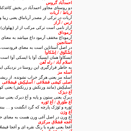
احمدآباد گروس
دو روستای مجاور احمدآباد در بخش کاغذکنان
ارباط / آربات
آربات در ترکی از مصدر آرباماق یعنی زیبا و
ارس / آراز
آراز نامی است ترکی مرکب از ار (پهلوان) و
آرموداق
آرموداغ مخفف آرمود داغ میباشد به معنای کو
آستانجین
در اصل آستانایِن است به معنای فرودست، مر
اِسْکَوَق / اِسْکاوا
ایسکاوا همان ایسیک آوا یا ایسکی آوا است
اسلام آباد / راه آهن
به خاطر قرارگیری این روستا در نزدیکی ایست
اَسله مز
اسله مز یعنی هرگز خراب نشونده. از ریشه
اَصلی کیشی قشلاغی / آسلیکِش قیشلاغی
آسلیکِش (مانند
ورنکش
و زرنکش) یعنی کو
آغ دیرَک
دیرک یعنی ستون و پایه و آغ دیرک یعنی ست
آغ طَوَرق / آغ تَوَره
تَوَره و تَوَرَک پارچه که گرد انگشت و … ببن
آغ وِرَن
آغ وِرن در اصل آغی وِرن هست به معنای حر
آغجه قشلاق مرکزی
آغجا یعنی نقره یا رنگ نقره ای و آغجا قیش