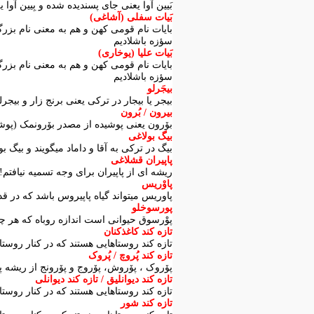
بَیین آوا یعنی جای پسندیده شده و بِیین آ
بَیات سفلی (آشاغی)
بایات نام قومی کهن و هم به معنی نام بزرگ 
سؤزه باشلادیم
بَیات علیا (یوخاری)
بایات نام قومی کهن و هم به معنی نام بزرگ 
سؤزه باشلادیم
بیجَرلو
بیجر یا بیجار در ترکی یعنی برنج زار و بیجر
بیرون / بُرون
بۆرون یعنی پوشیده از مصدر بۆرونمک (پوش
بیگ بولاغی
بیگ در ترکی به آقا و داماد میگویند و بیگ ب
پاپیران قشلاغی
ریشه ای از پاپیران برای وجه تسمیه نیافتم!
پاوْریس
پاوریس میتواند گیاه پاپیروس باشد که در ق
پورسوخلو
پوْرسوق حیوانی است اندازه روباه که هر چه او
تازه کند کاغذکنان
تازه کند روستاهایی هستند که در کنار روست
تازه کند پُروچ / پُروک
پۆروک ، پۆروش، پۆروج و پۆرونج از ریشه پۆ
تازه کند دیوانلیق / تازه کند دیوانلی
تازه کند روستاهایی هستند که در کنار روستا
تازه کند شور