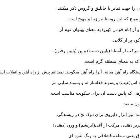
 را جهت تمایز با خانلیق و گروس ذکر میکنند.
 مهیج که این روستا نیز زیبا و مهیج است.
 آز (نام قومی کهن) به معنای پهلوان قوم آز.
ه پر از گلابی.
کب از آستانا (پایین دست) و یِن (پایین رفتن).
 که به معنای منطقه گرم است.
گاه راه آهن میانه، آنرا راه آهن میگویند. نمیدانم پیش از راه آهن و انقلاب 
 اس(عیب) و پسوند فعلساز له و پسوند سلبی مز
هی که پایین دست آن برای سکونت مناسب است.
ون سفید.
دند. نیز ابزار دایروی برای دوک نخ در ریسندگی.
یر دهنده، مرکب از آغی(ابریشم) و وِرن (دهنده)
لاق یعنی منطقه قشلاقی به رنگ نقره ای.