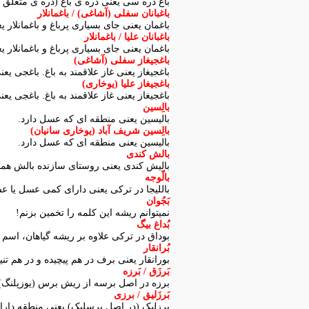
باغ دره سی یعنی دره ی باغ (دره ی متعلق به
باغبانان سفلی (آشاغی) / باغمانلار
باغمان یعنی جای بسیاری پرباغ و باغمانلار ی
باغبانان علیا / باغمانلار
باغمان یعنی جای بسیاری پرباغ و باغمانلار ی
باغجیغاز سفلی (آشاغی)
باغجیغاز یعنی غاز علاقمند به باغ. باغجی یعن
باغجیغاز علیا (یوخاری)
باغجیغاز یعنی غاز علاقمند به باغ. باغجی یعن
بالِسین
بالیسین یعنی منطقه ای که عسل دارد.
بالِسین شریف آباد (یوخاری سانیان)
بالیسین یعنی منطقه ای که عسل دارد.
بالش کندی
بالیش کندی یعنی روستای سازنده بالش همچ
بالّوجه
باللیجا در ترکی یعنی دارای کمی عسل یا عس
بَجُوان
نمیتوانم ریشه این کلمه را تخمین بزنم!
بُداغ بیگ
بوداق در ترکی علاوه بر ریشه گیاهان، اسم 
بُرانقار
بورانقار یعنی برف در هم پیچیده و در هم تنی
بَرزَق / بَرزه
برزه در اصل برسه از ریش برس (یوزپلنگ). 
بَرزَلیق / برزی
برزلیک (در اصل برسلیک) یعنی منطقه دارای 