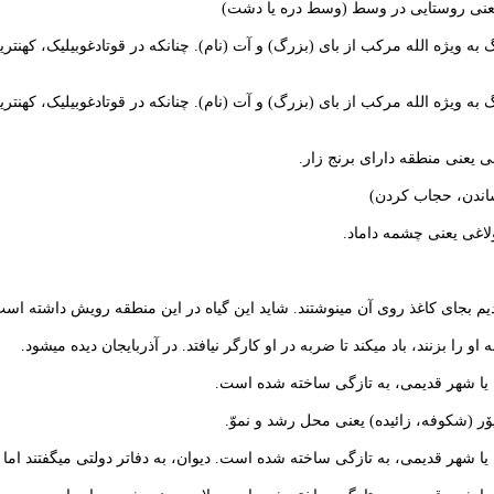
وا یعنی روستایی در وسط (وسط دره یا دشت)
به ویژه الله مرکب از بای (بزرگ) و آت (نام). چنانکه در قوتادغوبیلیک، کهنتری
به ویژه الله مرکب از بای (بزرگ) و آت (نام). چنانکه در قوتادغوبیلیک، کهنتری
لی یعنی منطقه دارای برنج زار.
اندن، حجاب کردن)
ولاغی یعنی چشمه داماد.
دیم بجای کاغذ روی آن مینوشتند. شاید این گیاه در این منطقه رویش داشته است
 را بزنند، باد میکند تا ضربه در او کارگر نیافتد. در آذربایجان دیده میشود.
ا یا شهر قدیمی، به تازگی ساخته شده است.
ر (شکوفه، زائیده) یعنی محل رشد و نموّ.
 یا شهر قدیمی، به تازگی ساخته شده است. دیوان، به دفاتر دولتی میگفتند اما 