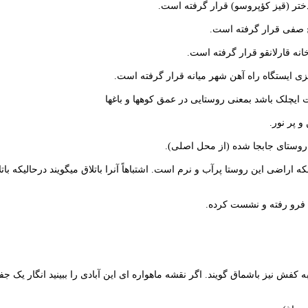
ختر (قیز کؤپروسو) قرار گرفته است.
خ صفی قرار گرفته است.
نه قارلانقو قرار گرفته است.
ی ایستگاه راه آهن شهر میانه قرار گرفته است.
یچلک باشد بمعنی روستایی در عمق کوهها و باغها
و پر نور.
ی روستای جابجا شده (از محل اصلی).
که اراضی این روستا پرآب و نرم است. اشتباهاً آنرا باتلاق میگویند درحالیکه بات
ه فرو رفته و نشست کرده.
به کفش نیز باشماق گویند. اگر نقشه ماهواره ای این آبادی را ببینید انگار