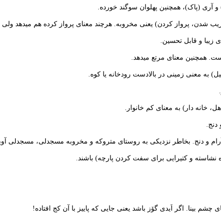
و آری (پاک)، همچنین پهلوان سوگند خورده.
 شدن، پرواز کردن) یعنی مخروبه. هرچند معنای پرواز کرده هم میدهد ولی 
ی زیبا و قابل تحسین.
ست. همچنین معنای مرتع میدهد.
یل) به معنی زمینی در بالادست رودخانه یا کوه.
ل، خانه دار) به معنای کم خانوار.
دنج.
آرام و دنج. بخاطر نزدیکی به روستای متروکه و مخروبه مسجدلی، مسجدلی آوین
اده نشاسته و کتیرایی برای سفت کردن پارچه) باشند.
 چشم بینا. اگر اَیدی گۆز باشد یعنی جایی که پاییز با آن کج افتاده!