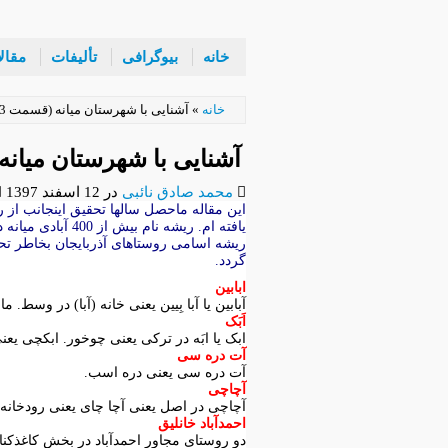
رفتن
خانه
بیوگرافی
تألیفات
مقال
به
محتوای
اصلی
خانه
»
آشنایی با شهرستان میانه (قسمت 23 از 30): اسامی و وجه تسمیه آبادیهای میانه
آشنایی با شهرستان میانه (قسمت 23 از 30): اسامی و وجه 
محمد صادق نائبی
در
12 اسفند 1397
این مقاله ماحصل سالها تحقیق اینجانب از 
یافته ام. ریشه نام بیش از 400 آبادی میانه در این مقاله ذکر شده است. طبیعی است که بخاطر ترکی بودن زبان منطقه، ابتدا باید سراغ ریشه ترکی برویم. یافتن
ریشه اسامی روستاهای آذربایجان
بخاطر تحر
گردد.
ابابین
آبابین یا آبا بِیین یعنی خانه (آبا) در وسط.
اَبَک
ابک یا ابَه در ترکی یعنی چوخور. ابکچی یعنی
آت دره سی
آت دره سی یعنی دره اسب.
آچاچی
آچاچی در اصل یعنی آچا چای یعنی رودخانه به شکل آچا (Y) بخاطر تلاقی
احمدآباد خانلیق
دو روستای مجاور احمدآباد در بخش کاغذکنان