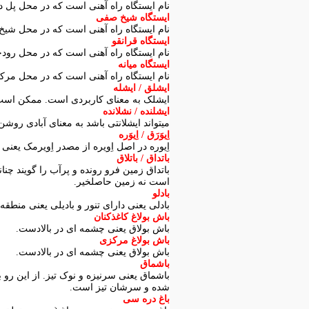
نام ایستگاه راه آهنی است که در محل پل د
ایستگاه شیخ صفی
نام ایستگاه راه آهنی است که در محل شی
ایستگاه قرانقو
نام ایستگاه راه آهنی است که در محل رودخا
ایستگاه میانه
نام ایستگاه راه آهنی است که در محل مرکز
ایشلق / ایشله
ایشلک به معنای کاربردی است. ممکن است ا
ایشلنده / نشلانده
میتواند ایشلانتی باشد به معنای آبادی روشن 
اِیوَرَق / اِیوَره
اِیوره در اصل اِویره از مصدر اِویرمک یعن
باتداق / باتلاق
باتداق زمین فرو رونده و پرآب را گویند چنان
است نه زمین حاصلخیر.
بادلو
بادلی یعنی دارای تنور و بادیلی یعنی منطق
باش بولاغ کاغذکنان
باش بولاق یعنی چشمه ای در بالادست.
باش بولاغ مرکزی
باش بولاق یعنی چشمه ای در بالادست.
باشماق
باشماق یعنی سرنیزه و نوک تیز. از این رو 
شده و سرشان تیز است.
باغ دره سی