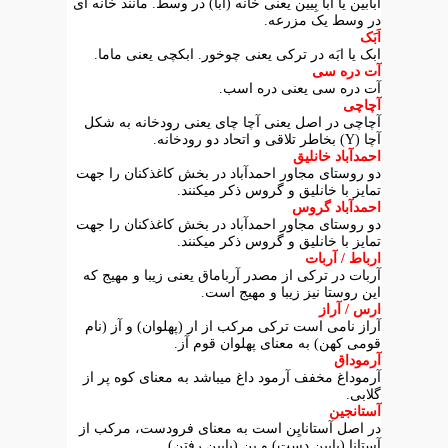
آبابین یا آبا بِیین یعنی خانه (آبا) در وسط. مانند خانه ای
در وسط یک مزرعه.
اَبَک
ابک یا ابَه در ترکی یعنی چوخور. ابکچی یعنی ماما.
آت دره سی
آت دره سی یعنی دره اسب.
آچاچی
آچاچی در اصل یعنی آچا چای یعنی رودخانه به شکل
آچا (Y) بخاطر تلاقی و اتحاد دو رودخانه.
احمدآباد خانلیق
دو روستای مجاور احمدآباد در بخش کاغذکنان را جهت
تمایز با خانلیق و گروس ذکر میکنند.
احمدآباد گروس
دو روستای مجاور احمدآباد در بخش کاغذکنان را جهت
تمایز با خانلیق و گروس ذکر میکنند.
ارباط / آربات
آربات در ترکی از مصدر آرباماق یعنی زیبا و مهیج که
این روستا نیز زیبا و مهیج است.
ارس / آراز
آراز نامی است ترکی مرکب از ار (پهلوان) و آز (نام
قومی کهن) به معنای پهلوان قوم آز.
آرموداق
آرموداغ مخفف آرمود داغ میباشد به معنای کوه پر از
گلابی.
آستانجین
در اصل آستانایِن است به معنای فرودست، مرکب از
آستانا (پایین دست) و یِن (پایین رفتن).