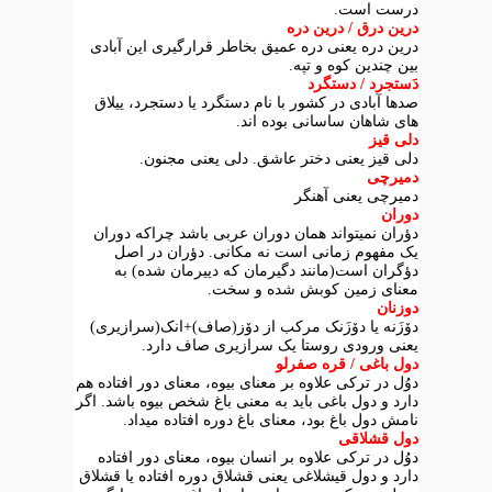
درست است.
درین درق / درین دره
درین دره یعنی دره عمیق بخاطر قرارگیری این آبادی
بین چندین کوه و تپه.
دَستجرد / دستگرد
صدها آبادی در کشور با نام دستگرد یا دستجرد، ییلاق
های شاهان ساسانی بوده اند.
دلی قیز
دلی قیز یعنی دختر عاشق. دلی یعنی مجنون.
دمیرچی
دمیرچی یعنی آهنگر
دوران
دؤران نمیتواند همان دوران عربی باشد چراکه دوران
یک مفهوم زمانی است نه مکانی. دؤران در اصل
دؤگران است(مانند دگیرمان که دییرمان شده) به
معنای زمین کوبش شده و سخت.
دوزنان
دۆزَنه یا دۆزَنک مرکب از دۆز(صاف)+انک(سرازیری)
یعنی ورودی روستا یک سرازیری صاف دارد.
دول باغی / قره صفرلو
دوُل در ترکی علاوه بر معنای بیوه، معنای دور افتاده هم
دارد و دول باغی باید به معنی باغ شخص بیوه باشد. اگر
نامش دول باغ بود، معنای باغ دوره افتاده میداد.
دول قشلاقی
دوُل در ترکی علاوه بر انسان بیوه، معنای دور افتاده
دارد و دول قیشلاغی یعنی قشلاق دوره افتاده یا قشلاق