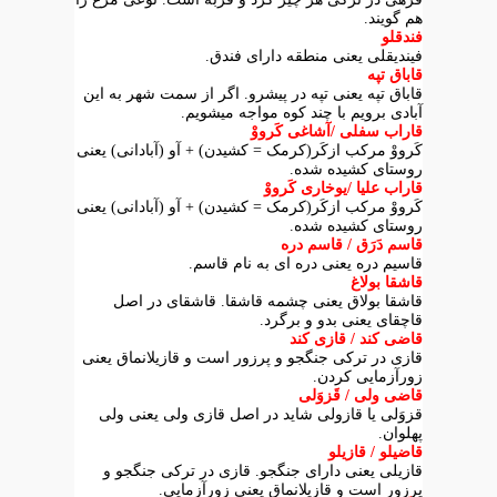
هم گویند.
فندقلو
فیندیقلی یعنی منطقه دارای فندق.
قاباق تپه
قاباق تپه یعنی تپه در پیشرو. اگر از سمت شهر به این
آبادی برویم با چند کوه مواجه میشویم.
قاراب سفلی /آشاغی کَرووْ
کَرووْ مرکب ازکَر(کرمک = کشیدن) + آو (آبادانی) یعنی
روستای کشیده شده.
قاراب علیا /یوخاری کَرووْ
کَرووْ مرکب ازکَر(کرمک = کشیدن) + آو (آبادانی) یعنی
روستای کشیده شده.
قاسم دَرَق / قاسم دره
قاسیم دره یعنی دره ای به نام قاسم.
قاشقا بولاغ
قاشقا بولاق یعنی چشمه قاشقا. قاشقای در اصل
قاچقای یعنی بدو و برگرد.
قاضی کند / قازی کند
قازی در ترکی جنگجو و پرزور است و قازیلانماق یعنی
زورآزمایی کردن.
قاضی ولی / قَزوَلی
قزوَلی یا قازولی شاید در اصل قازی ولی یعنی ولی
پهلوان.
قاضیلو / قازیلو
قازیلی یعنی دارای جنگجو. قازی در ترکی جنگجو و
پرزور است و قازیلانماق یعنی زورآزمایی.