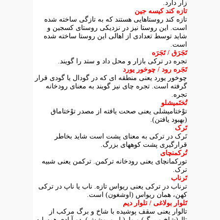
زار دارد.
تازه کند کیسه جین
تازه کند روستاهایی هستند که به تازگی ساخته شده
است. این روستا نیز در نزدیکی روستای کسجین و
شاید توسط تعدادی از اهالی این روستا ساخته شده
است.
تَجَرَق / تَجَرَه
تجره در ترکی بازار و محل داد و ستد را گویند.
تَجَره رود / چوخور یورد
چوخور یورد یعنی منطقه ای که در گودال یا گودی قرار
گرفته است. تجره چای نیز گویند به معنای رودخانه
تجره.
تُختَمیشلو
توْختامیشلی یعنی صحت یافته از مصدر توْختاماق
(بهبود یافتن).
تَرک
تَرک در ترکی به معنای پشت است شاید بخاطر
قرارگیری پشت کوههای بزرگ.
تُرکمنچای
تورکمانچای یعنی رودخانه ترکمن. ترکمن یعنی شبیه
ترک.
تَرناب
ترناب در ترکی یعنی ریواس تازه. ناب یا ناپ در ترکی
کهن، همان ریواس (اوشغون) است.
تَلوار بولاغی / تلوار دیم
تالوار یعنی سقف پوشیده با شاخ و برگ مرکب از
تال(شاخ و برگ) و وار(بار و پوشش). دو آبادی همسایه