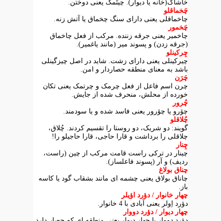
خاشاک(خانه یا دیوار). چیتَمک یعنی دوختن.
چَخماقلو
چاخماقلی یعنی دارای سنگ چخماق یا آتش زنه.
چَخمور
چاخمیر یعنی جرقه زننده. مرکب از فعل چاخماق
(جرقه زدن) و پسوند میر (مانند یاغمیر).
چِرکینلو
چیرکینلی یعنی دارای زشت. شاید در اصل چیزگینلی
باشد به معنای منطقه حصاردار و امن.
چَرَن
چرن اسم فاعل از فعل چرمک و چرتمک یعنی تکان
خورده از محلش، منحرف شده از جایش.
چُرور
چۆرو یا چۆرور یعنی فاسد شده و یا سودمند.
چُلاقلو
گویند: دو شریک، دو روستا را تقسیم کردند. چُلاق،
چلاقلی را برداشت و قارا حاجی، قارا حاجیلو را!
چِنار
چینار در ترکی راست قامت مرکب از چین (راست،
ردیف) و آر (پسوند فاعلساز).
چناق بولاغ
چاناق بولاق یعنی چشمه ای مانند بشقاب گود یا کاسه
باز.
چهار خانوار / دؤرد اؤیلر
دؤرد اِولر یعنی آبادی با 4 خانوار.
چهار دیوار / دؤرد دووار
دؤرد دووار یا چهار دیوار یعنی منطقه ای که حصار دارد