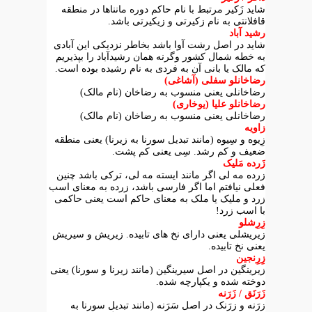
شاید زَکیر مرتبط با نام حاکم دوره مانناها در منطقه
قافلانتی به نام زکیرتی و زیکیرتی باشد.
رشید آباد
شاید در اصل رشت آوا باشد بخاطر نزدیکی این آبادی
به خطه شمال کشور وگرنه همان رشیدآباد را بپذیریم
که مالک یا بانی آن به فردی به نام رشیده بوده است.
رضاخانلو سفلی (آشاغی)
رضاخانلی یعنی منسوب به رضاخان (نام مالک)
رضاخانلو علیا (یوخاری)
رضاخانلی یعنی منسوب به رضاخان (نام مالک)
زاویه
زِیوه و سِیوه (مانند تبدیل سورنا به زیرنا) یعنی منطقه
ضعیف و کم رشد. سِی یعنی کم پشت.
زَرده مَلیک
زرده مه لی اگر مانند ایسته مه لی، ترکی باشد چنین
فعلی نیافتم اما اگر فارسی باشد، زرده به معنای اسب
زرد و ملیک یا ملک به معنای حاکم است یعنی حاکمی
با اسب زرد!
زِرِشلو
زیریشلی یعنی دارای نخ های تابیده. زیریش و سیریش
یعنی نخ تابیده.
زِرِنجین
زیرینگین در اصل سیرینگین (مانند زیرنا و سورنا) یعنی
دوخته شده و یکپارچه شده.
زَرَنَق / زَرَنه
زرَنه و زرَنک در اصل سَرَنه (مانند تبدیل سورنا به