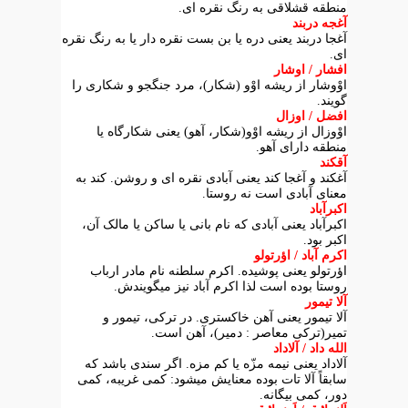
منطقه قشلاقی به رنگ نقره ای.
آغجه دربند
آغجا دربند یعنی دره یا بن بست نقره دار یا به رنگ نقره
ای.
افشار / اوشار
اوْوشار از ریشه اوْو (شکار)، مرد جنگجو و شکاری را
گویند.
افضل / اوزال
اوْوزال از ریشه اوْو(شکار، آهو) یعنی شکارگاه یا
منطقه دارای آهو.
آقکند
آغکند و آغجا کند یعنی آبادی نقره ای و روشن. کند به
معنای آبادی است نه روستا.
اکبرآباد
اکبرآباد یعنی آبادی که نام بانی یا ساکن یا مالک آن،
اکبر بود.
اکرم آباد / اؤرتولو
اؤرتولو یعنی پوشیده. اکرم سلطنه نام مادر ارباب
روستا بوده است لذا اکرم آباد نیز میگویندش.
آلا تیمور
آلا تیمور یعنی آهن خاکستری. در ترکی، تیمور و
تمیر(ترکی معاصر : دمیر)، آهن است.
الله داد / آلاداد
آلاداد یعنی نیمه مزّه یا کم مزه. اگر سندی باشد که
سابقاً آلا تات بوده معنایش میشود: کمی غریبه، کمی
دور، کمی بیگانه.