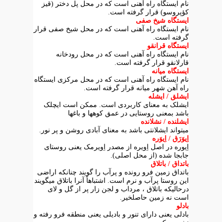
نام ایستگاه راه آهنی است که در محل پل دختر (قیز
کؤپروسو) قرار گرفته است.
ایستگاه شیخ صفی
نام ایستگاه راه آهنی است که در محل شیخ صفی قرار
گرفته است.
ایستگاه قرانقو
نام ایستگاه راه آهنی است که در محل رودخانه
قارلانقو قرار گرفته است.
ایستگاه میانه
نام ایستگاه راه آهنی است که در محل مرکزی ایستگاه
راه آهن شهر میانه قرار گرفته است.
ایشلق / ایشله
ایشلک به معنای کاربردی است. ممکن است ایچلک
باشد بمعنی روستایی در عمق کوهها و باغها
ایشلنده / نشلانده
میتواند ایشلانتی باشد به معنای آبادی روشن و پر نور.
اِیوَرَق / اِیوَره
اِیوره در اصل اِویره از مصدر اِویرمک یعنی روستای
جابجا شده (از محل اصلی).
باتداق / باتلاق
باتداق زمین فرو رونده و پرآب را گویند چنانکه اراضی
این روستا پرآب و نرم است. اشتباهاً آنرا باتلاق میگویند
درحالیکه باتلاق ، مرداب و لجن زار پر از گل و لای
است نه زمین حاصلخیر.
بادلو
بادلی یعنی دارای تنور و بادیلی یعنی منطقه فرو رفته و