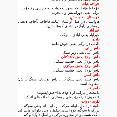
خواجه غیاث
خوْجا یا قوْجا (که بصورت خواجه به فارسی رفته) در
ترکی یعنی دوراندیش و با تجربه.
خوبستان / هاواستان
هاواستان در اصل آواستان (مانند هاچاچی/آچاچی) یعنی
روستایی (آوا) در ابتدای کوه(آستان)
خیرآباد
خیرآباد یعنی آبادی با برکت.
دادلو
دادلی در ترکی یعنی خوش طعم.
داش آلتی
داش آلتی یعنی زیر سنگ.
داش بولاغ بخش کاغذکنان
داش بولاق یعنی چشمه سنگی
داش بولاغ بخش مرکزی
داش بولاق یعنی چشمه سنگی.
داش کَسَن
داش کسن یعنی سنگ بُر. با داش یونتایان (سنگ تراش)
متفاوت است.
دامجیغاز
دامجیغاز مرکب از دام(خانه)+جیق(پسوند/
قالاجیق)+آز(کم)، یعنی روستایی با خانه های اندک.
داوند / دوات
داوند در اصل داواند مرکب از داو + آند یعنی سوگند
بزرگ یا سوگند کوه است. تلفظ داوند ـ داوات مانند کند
ـ کت هست و در محاوره ترکی در اصل داواند و کند