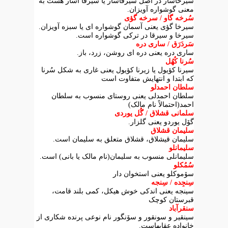
سیرخاسار در اصل سیرقاسار یا سیرقا آسار هست به
معنی گوشواره آویزان.
سُرخه گاو / سرخه گؤی
سیرخا گؤی یعنی آسمان گوشواره ای یا سبزه آویزان.
سیرخا و سیرقا در ترکی گوشواره است.
سَردَرَق / ساری دره
ساری دره یعنی دره ای روشن، زرد، باز.
سُرنا کُهُل
سیرنا کؤیول یا زیرنا کؤیول یعنی غاری به شکل سُرنا
که ابتدا و انتهایش متفاوت است
سلطان احمدلو
سلطان احمدلی یعنی روستای منسوب به سلطان
احمد(احتمالاً نام مالک)
سلمانی قشلاق / گُل یوردی
گۆل یوردو یعنی گلزار.
سلیمان قشلاق
سلیمان قیشلاق، قشلاق متعلق به سلیمان است.
سلیمانلو
سلیمانلی منسوب به سلیمان(نام مالک یا بانی) است.
سُمُکلو
سۆموکلو یعنی استخوان دار
سِنجِده / سِنجه
سینجه یعنی اندکی خوش هیکل، کمی بلند قامت،
قبرستان کوچک
سنقرآباد
سینقیر و سونقور و سۆنگور نام نوعی پرنده شکاری از
خانواده عقابهاست.