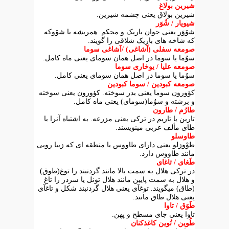
شیرین بولاغ
شیرین بولاق یعنی چشمه شیرین.
شیویار / شُوَر
شۆوَر یعنی جوان باریک و محکم. همریشه با شۆوکه
که شاخه های باریک شلاقی را گویند.
صومعه سفلی (آشاغی) /آشاغی سوما
سوُما یا سوما در اصل همان سومای یعنی ماه کامل.
صومعه علیا / یوخاری سوما
سوُما یا سوما در اصل همان سومای یعنی کامل.
صومعه کبودین / سوما کبودین
کؤورون سوما یعنی بدر سوخته. کؤورون یعنی سوخته
و برشته و سوُما(سومای) یعنی ماه کامل.
طارُم / طارون
تارین یا تاریم در ترکی یعنی مزرعه. به اشتباه آنرا با
طای مألف عربی مینویسند.
طاوسلو
طوْوزلو یعنی دارای طاووس یا منطقه ای که زیبا رویی
مانند طاووس دارد.
طَغای / تاغای
در ترکی هلال به سمت بالا مانند گردنبند را توغ(طوق)
و هلال به سمت پایین مانند هلال تونل یا سردر را تاغ
(طاق) میگویند. توغآی یعنی هلال گردنبند شکل و تاغآی
یعنی هلال طاق مانند.
طَوَق / تاوا
تاوا یعنی جای مسطح و پهن.
طُوین / تُوین کاغذکنان