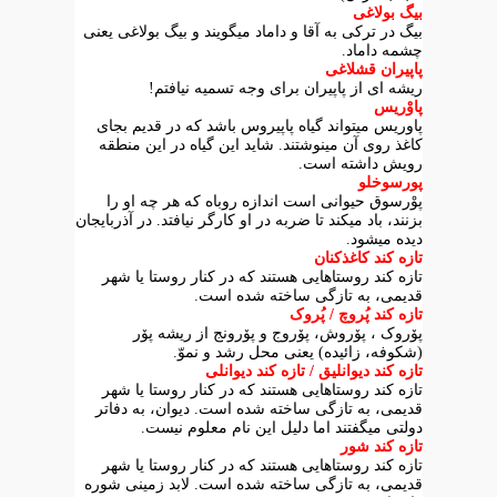
بیگ بولاغی
بیگ در ترکی به آقا و داماد میگویند و بیگ بولاغی یعنی
چشمه داماد.
پاپیران قشلاغی
ریشه ای از پاپیران برای وجه تسمیه نیافتم!
پاوْریس
پاوریس میتواند گیاه پاپیروس باشد که در قدیم بجای
کاغذ روی آن مینوشتند. شاید این گیاه در این منطقه
رویش داشته است.
پورسوخلو
پوْرسوق حیوانی است اندازه روباه که هر چه او را
بزنند، باد میکند تا ضربه در او کارگر نیافتد. در آذربایجان
دیده میشود.
تازه کند کاغذکنان
تازه کند روستاهایی هستند که در کنار روستا یا شهر
قدیمی، به تازگی ساخته شده است.
تازه کند پُروچ / پُروک
پۆروک ، پۆروش، پۆروج و پۆرونج از ریشه پۆر
(شکوفه، زائیده) یعنی محل رشد و نموّ.
تازه کند دیوانلیق / تازه کند دیوانلی
تازه کند روستاهایی هستند که در کنار روستا یا شهر
قدیمی، به تازگی ساخته شده است. دیوان، به دفاتر
دولتی میگفتند اما دلیل این نام معلوم نیست.
تازه کند شور
تازه کند روستاهایی هستند که در کنار روستا یا شهر
قدیمی، به تازگی ساخته شده است. لابد زمینی شوره