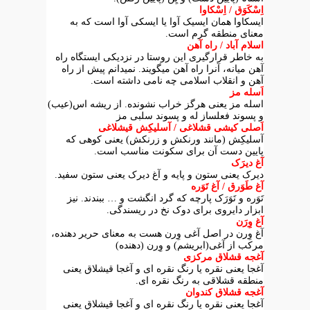
اِسْکَوَق / اِسْکاوا
ایسکاوا همان ایسیک آوا یا ایسکی آوا است که به
معنای منطقه گرم است.
اسلام آباد / راه آهن
به خاطر قرارگیری این روستا در نزدیکی ایستگاه راه
آهن میانه، آنرا راه آهن میگویند. نمیدانم پیش از راه
آهن و انقلاب اسلامی چه نامی داشته است.
اَسله مز
اسله مز یعنی هرگز خراب نشونده. از ریشه اس(عیب)
و پسوند فعلساز له و پسوند سلبی مز
اَصلی کیشی قشلاغی / آسلیکِش قیشلاغی
آسلیکِش (مانند
ورنکش
و زرنکش) یعنی کوهی که
پایین دست آن برای سکونت مناسب است.
آغ دیرَک
دیرک یعنی ستون و پایه و آغ دیرک یعنی ستون سفید.
آغ طَوَرق / آغ تَوَره
تَوَره و تَوَرَک پارچه که گرد انگشت و … ببندند. نیز
ابزار دایروی برای دوک نخ در ریسندگی.
آغ وِرَن
آغ وِرن در اصل آغی وِرن هست به معنای حریر دهنده،
مرکب از آغی(ابریشم) و وِرن (دهنده)
آغجه قشلاق مرکزی
آغجا یعنی نقره یا رنگ نقره ای و آغجا قیشلاق یعنی
منطقه قشلاقی به رنگ نقره ای.
آغجه قشلاق کندوان
آغجا یعنی نقره یا رنگ نقره ای و آغجا قیشلاق یعنی