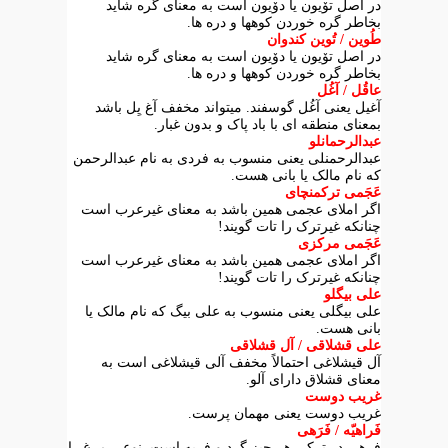
در اصل تۆیون یا دۆیون است به معنای گره شاید
بخاطر گره خوردن کوهها و دره ها.
طُوین / تُوین کندوان
در اصل تۆیون یا دۆیون است به معنای گره شاید
بخاطر گره خوردن کوهها و دره ها.
عاقُل / آغُل
آغیل یعنی آغُل گوسفند. میتواند مخفف آغ یِل باشد
بمعنای منطقه ای با باد پاک و بدون غبار.
عبدالرحمانلو
عبدالرحمنلی یعنی منسوب به فردی به نام عبدالرحمن
که نام مالک یا بانی هست.
عَجَمی ترکمنچای
اگر املای عجمی همین باشد به معنای غیرعرب است
چنانکه غیرترک را تات گویند!
عَجَمی مرکزی
اگر املای عجمی همین باشد به معنای غیرعرب است
چنانکه غیرترک را تات گویند!
علی بیگلو
علی بیگلی یعنی منسوب به علی بیگ که نام مالک یا
بانی هست.
علی قشلاقی / آل قشلاقی
آل قیشلاغی احتمالاً مخفف آلی قیشلاغی است به
معنای قشلاق دارای آلو.
غریب دوست
غریب دوست یعنی مهمان پرست.
فَراهیّه / فَرَهی
فرهی در ترکی هر چیز گرد و فربه است. نوعی مرغ را