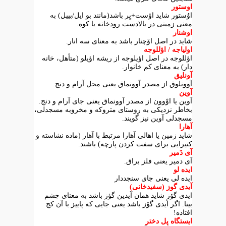
اوستور
اوُستور شاید اۆست+یِر باشد(مانند بو ایل/بییل) به
معنی زمینی در بالادست رودخانه یا کوه.
اوشنار
شاید در اصل اۆچنار باشد به معنای سه انار.
اولیاجه / اؤللوجه
اؤللوجه در اصل اؤیلوجه از ریشه اؤیلو (متأهل، خانه
دار) به معنای کم خانوار.
آونلیق
آوونلوق از مصدر آوونماق یعنی محل آرام و دنج.
آوین
آوین یا اوْوون از مصدر آوونماق یعنی جای آرام و دنج.
بخاطر نزدیکی به روستای متروکه و مخروبه مسجدلی،
مسجدلی آوین نیز گویند.
آهارا
شاید زمین یا اهالی آهارا مرتبط با آهار (ماده نشاسته و
کتیرایی برای سفت کردن پارچه) باشند.
آی دَمیر
آی دمیر یعنی فلز براق.
ایده لو
ایده لی یعنی جای سنجددار
آیدی گوز (سفیدخانی)
ایدی گۆز شاید همان آیدین گؤز باشد به معنای چشم
بینا. اگر اَیدی گۆز باشد یعنی جایی که پاییز با آن کج
افتاده!
ایستگاه پل دختر