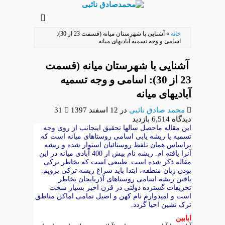
رفتن
به
خانه
»
آشنایی با شهرستان میانه (قسمت 23 از 30):
محتوای
اسامی و وجه تسمیه آبادیهای میانه
اصلی
آشنایی با شهرستان میانه (قسمت
23 از 30): اسامی و وجه تسمیه
آبادیهای میانه
محمد صادق نائبی
در
12 اسفند 1397
31
دیدگاه
6,514 بازدید
این مقاله ماحصل سالها تحقیق اینجانب از روی
وجه
تسمیه
یا ریشه یابی اسامی روستاهای میانه است که
براساس همان تلفظ روستائیان استوار شده و ریشه
آنرا یافته ام. ریشه نام بیش از 400 آبادی میانه در این
مقاله ذکر شده است. طبیعی است که بخاطر ترکی
بودن زبان منطقه، ابتدا باید سراغ ریشه ترکی برویم.
یافتن
ریشه اسامی روستاهای آذربایجان
بخاطر
تحریفات گسترده دولتی در قرن اخیر بسیار سخت
است و امیدوارم نام کهن و اصیل تمامی اماکن مناطق
ترک نشین احیا گردد.
ابابین