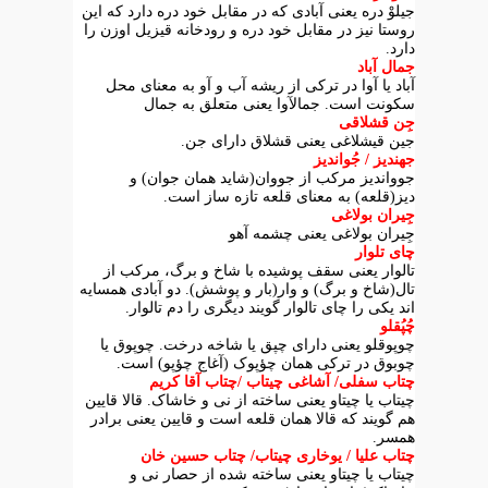
جیلوْ دره یعنی آبادی که در مقابل خود دره دارد که این
روستا نیز در مقابل خود دره و رودخانه قیزیل اوزن را
دارد.
جمال آباد
آباد یا آوا در ترکی از ریشه آب و آو به معنای محل
سکونت است. جمالآوا یعنی متعلق به جمال
جِن قشلاقی
جین قیشلاغی یعنی قشلاق دارای جن.
جهندیز / جُواندیز
جوواندیز مرکب از جووان(شاید همان جوان) و
دیز(قلعه) به معنای قلعه تازه ساز است.
جِیران بولاغی
جِیران بولاغی یعنی چشمه آهو
چای تلوار
تالوار یعنی سقف پوشیده با شاخ و برگ، مرکب از
تال(شاخ و برگ) و وار(بار و پوشش). دو آبادی همسایه
اند یکی را چای تالوار گویند دیگری را دم تالوار.
چُپُقلو
چوپوقلو یعنی دارای چپق یا شاخه درخت. چوپوق یا
چوبوق در ترکی همان چؤپوک (آغاج چؤپو) است.
چتاب سفلی/ آشاغی چیتاب /چتاب آقا کریم
چیتاب یا چیتاو یعنی ساخته از نی و خاشاک. قالا قایین
هم گویند که قالا همان قلعه است و قایین یعنی برادر
همسر.
چتاب علیا / یوخاری چیتاب/ چتاب حسین خان
چیتاب یا چیتاو یعنی ساخته شده از حصار نی و