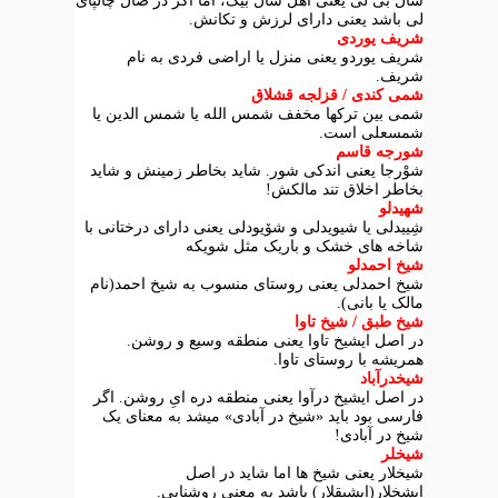
شال بَی لی یعنی اهل شال بیگ، اما اگر در صال چالپای
لی باشد یعنی دارای لرزش و تکانش.
شریف یوردی
شریف یوردو یعنی منزل یا اراضی فردی به نام
شریف.
شمی کندی / قزلجه قشلاق
شمی بین ترکها مخفف شمس الله یا شمس الدین یا
شمسعلی است.
شورجه قاسم
شوْرجا یعنی اندکی شور. شاید بخاطر زمینش و شاید
بخاطر اخلاق تند مالکش!
شهیدلو
شِییدلی یا شیویدلی و شۆیودلی یعنی دارای درختانی با
شاخه های خشک و باریک مثل شویکه
شیخ احمدلو
شیخ احمدلی یعنی روستای منسوب به شیخ احمد(نام
مالک یا بانی).
شیخ طبق / شیخ تاوا
در اصل ایشیخ تاوا یعنی منطقه وسیع و روشن.
همریشه با روستای تاوا.
شیخدرآباد
در اصل ایشیخ درآوا یعنی منطقه دره ایِ روشن. اگر
فارسی بود باید «شیخ در آبادی» میشد به معنای یک
شیخ در آبادی!
شیخلر
شیخلار یعنی شیخ ها اما شاید در اصل
ایشخلار(ایشیقلار) باشد به معنی روشنایی.