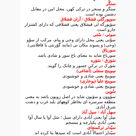
سنگر
سنگر و سنجر در ترکی کهن، محل امن در مقابل
دشمن بوده است.
سوپورگلی قشلاق / آران قشلاق
سۆپورگه لی قیشلاق یعنی قشلاقی که دارای کشتزار
جارو است.
سوتی / سُتی
سوْتی یعنی محل دارای وحی و پیام، مرکب از سوْو
(وحی) و پسوند مکان تی (مانند گؤرنتی یا قافلانتی).
سورباق
سورباغ شاید به معنای باغ سور و شادی باشد.
سَوَرَق / سَوَره
سَوَرک در ترکی جسور و چابک را گویند.
سِوینج سفلی (آشاغی)
سِوینج یعنی شادی و خوشنودی
سوینج علیا (یوخاری)
سِوینج یعنی شادی و خوشنودی
سُوِین
سۆوون و سۆیون شاید در اصل زویون باشد به معنی
منطقه سرسره ای بخاطر کوههای بلند غرب و دشت
شرق آبادی.
سهل آباد / سیل آباد
سِل آوا یعنی آبادی دارای سیل ؛ سَل آوا یا سال آوا
یعنی آبادی یکپارچه و منسجم.
سیّدلر ترکمنچای
سیّدلر احتمالاً آبادی است که سیدها بنا کرده اند.