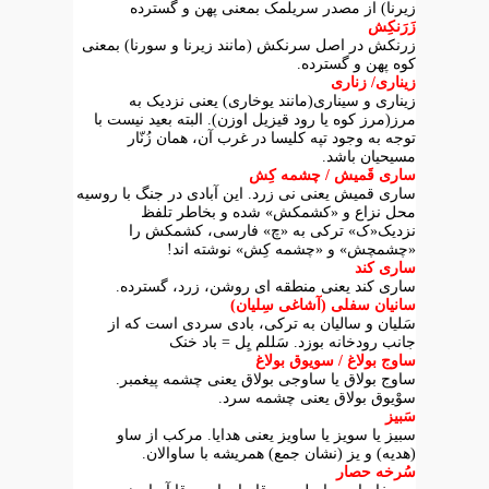
زیرنا) از مصدر سریلمک بمعنی پهن و گسترده
زَرَنکِش
زرنکش در اصل سرنکش (مانند زیرنا و سورنا) بمعنی
کوه پهن و گسترده.
زیناری/ زناری
زیناری و سیناری(مانند یوخاری) یعنی نزدیک به
مرز(مرز کوه یا رود قیزیل اوزن). البته بعید نیست با
توجه به وجود تپه کلیسا در غرب آن، همان زُنّار
مسیحیان باشد.
ساری قَمیش / چشمه کِش
ساری قمیش یعنی نی زرد. این آبادی در جنگ با روسیه
محل نزاع و «کشمکش» شده و بخاطر تلفظ
نزدیک«ک» ترکی به «چ» فارسی، کشمکش را
«چشمچش» و «چشمه کِش» نوشته اند!
ساری کند
ساری کند یعنی منطقه ای روشن، زرد، گسترده.
سانیان سفلی (آشاغی سِلیان)
سَلیان و سالیان به ترکی، بادی سردی است که از
جانب رودخانه بوزد. سَللم یِل = باد خنک
ساوج بولاغ / سویوق بولاغ
ساوج بولاق یا ساوجی بولاق یعنی چشمه پیغمبر.
سوْیوق بولاق یعنی چشمه سرد.
سَبیز
سبیز یا سویز یا ساویز یعنی هدایا. مرکب از ساو
(هدیه) و یز (نشان جمع) همریشه با ساوالان.
سُرخه حصار