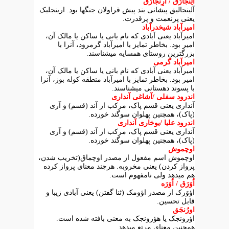
اَلِنجارُق / اَرِنجارُق
آلینجالیق پیشانی بند پیش قراولان جنگها بود. ارینجلیک
یعنی پرنعمت و پرقدرت.
امیرآباد شیخدرآباد
امیرآباد یعنی آبادی که نام بانی یا ساکن یا مالک آن،
امیر بود. بخاطر تمایز با امیرآباد گرمرود، آنرا با
بزرگترین روستای همسایه میشناسند.
امیرآباد گرمی
امیرآباد یعنی آبادی که نام بانی یا ساکن یا مالک آن،
امیر بود. بخاطر تمایز با امیرآباد منطقه کوله بوز، آنرا
با پسوند دهستانی میشناسند.
اندرود سفلی /آشاغی آنداری
آنداری یعنی قسم پاک، مرکب از آند (قسم) و آری
(پاک)، همچنین پهلوان سوگند خورده.
اندرود علیا /یوخاری آنداری
آنداری یعنی قسم پاک، مرکب از آند (قسم) و آری
(پاک)، همچنین پهلوان سوگند خورده.
اوچموش
اوچموش اسم مفعول از مصدر اوچماق(تخریب شدن،
پرواز کردن) یعنی مخروبه. هرچند معنای پرواز کرده
هم میدهد ولی نامفهوم است.
اُوَرَق / اُوَرَه
اؤوَرک از مصدر اؤومک (ثنا گفتن) یعنی آبادی زیبا و
قابل تحسین.
اورُنجَق
اؤرونجک یا هؤرونجک به معنی بافته شده است.
همچنین معنای مرتع میدهد.