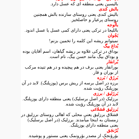
بالیسین یعنی منطقه ای که عسل دارد.
بالش کندی
بالیش کندی یعنی روستای سازنده بالش همچنین
روستای پرعیار و حاصلخیز.
بالّوجه
باللیجا در ترکی یعنی دارای کمی عسل یا عسل اندود.
بَجُوان
نمیتوانم ریشه این کلمه را تخمین بزنم!
بُداغ بیگ
بوداق در ترکی علاوه بر ریشه گیاهان، اسم آقایان بوده
و بوداق بیگ مانند حسن بیگ، نام است.
بُرانقار
بورانقار یعنی برف در هم پیچیده و در هم تنیده مرکب
از بوران و قار.
بَرزَق / بَرزه
برزه در اصل برسه از ریش برس (یوزپلنگ). لابد در آن
یوزپلنگ رؤیت شده.
بَرزَلیق / برزی
برزلیک (در اصل برسلیک) یعنی منطقه دارای یوزپلنگ.
لابد در آن یوزپلنگ رؤیت شده.
بَرزلیق قشلاغی
قشلاق برزلیق یعنی محلی که اهالی روستای برزلیق در
زمستان به اینجا میآمدند. برزلیک (در اصل برسلیک)
یعنی منطقه دارای یوزپلنگ.
بُرُنجَق
بۆرۆنجک از مصدر بۆرونمک یعنی مستور و پوشیده.