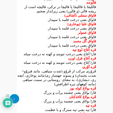
قالّوجه
قاللیجا یا قاللیجا یا قالیچا در ترکی، قالیچه است از
ریشه قالی (و قالین) یعنی زیرانداز ضخیم.
قاواق سفلی (آشاغی)
قاواق یعنی درخت قلمه یا سپیدار.
قاواق علیا (یوخاری)
قاواق یعنی درخت قلمه یا سپیدار.
قاواق عمولر
قاواق یعنی درخت قلمه یا سپیدار.
قاواق گُل محمد
قاواق یعنی درخت قلمه یا سپیدار.
قره آغاج اوچ تپه
قارا آغاج یعنی درخت تنومند و کهنه نه درخت سیاه.
قره آغاج قزل اوزن
قارا آغاج یعنی درخت تنومند و کهنه نه درخت سیاه.
قَره آوْری
قَرؤری مرکب از قَروْو (شدت سیاهی، مانند قیروْو=
شدت یخبندان) و پسوند جهتساز ری(مانند یوخاری، ایچه
ری، دیشاری)، به معنای: روستایی در سمت سیاهی
(مانند کوههای تیره اطرافش)
قَره بولاغ کوله بوز
قارا بولاق یعنی چشمه پرآب و بزرگ.
31
قَره بولاغ کاغذکنان
↑
قارا بولاق یعنی چشمه پرآب و بزرگ.
قَره تپه
قارا تپه یعنی تپه سترگ و با عظمت.