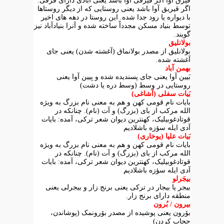
قیرق آوا اگر قیرقی آوا باشد یعنی آبادی دارای قرقی.
اگر قیریق آوا باشد یعنی روستایی که از دیگر روستاها
با دیواره یا رود جدا شده. این روستا در دهه های اخیر
توسط بنیاد مسکن مجدداً ساخته شده و آنرا بنیادآباد نیز
گویند.
بولانلیق
بولانلیق از مصدر بولانماق (آغشته شدن) یعنی جای
آغشته شده.
بهمن آباد
بَیین آوا یعنی جای پسندیده شده و بِیین آوا یعنی
روستایی در وسط (وسط دره یا دشت)
بَیات سفلی (آشاغی)
بایات نام قومی کهن و هم به معنی نام بزرگ به ویژه
الله مرکب از بای (بزرگ) و آت (نام). چنانکه در
قوتادغوبیلیک، کهنترین دیوان شعر ترکی، آمده: بایات
آدی ایله سؤزه باشلادیم
بَیات علیا (یوخاری)
بایات نام قومی کهن و هم به معنی نام بزرگ به ویژه
الله مرکب از بای (بزرگ) و آت (نام). چنانکه در
قوتادغوبیلیک، کهنترین دیوان شعر ترکی، آمده: بایات
آدی ایله سؤزه باشلادیم
بیجَرلو
بیجر یا بیجار در ترکی یعنی برنج زار و بیجرلی یعنی
منطقه دارای برنج زار.
بیرون / بُرون
بۆرون یعنی پوشیده از مصدر بۆرونمک (پوشاندن،
حجاب کردن)