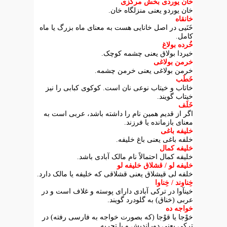
خان یوردی بخش مرکزی
خان یوردو یعنی منزلگاه خان.
خانقاه
خَنَیی در اصل خانایی هست به معنای ماه بزرگ یا ماه
کامل.
خُرده بولاغ
خیردا بولاق یعنی چشمه کوچک.
خرمن بولاغی
خرمن بولاغی یعنی خرمن چشمه.
خَطَب
خاتاب و خیتاب نوعی نان است. کوکوی کبابی را نیز
خیتاب گویند.
خَلَف
اگر از قدیم همین نام را داشته باشد، عربی است به
معنای بازمانده یا فرزند.
خلیفه باغی
خلفه باغی یعنی باغ خلیفه.
خلیفه کمال
خلیفه کمال احتمالاً نام مالک آبادی باشد.
خلیفه لو / قشلاق خلیفه لو
خلفه لی قیشلاق یعنی قشلاقی که خلیفه یا مالک دارد.
خِناوند / خِناوا
خینآوا در ترکی آبادی دارای پوسته و غلاف است و در
عربی (خناق) به گلودرد گویند.
خواجه ده
خوْجا یا قوْجا (که بصورت خواجه به فارسی رفته) در
ترکی یعنی دوراندیش و با تجربه.