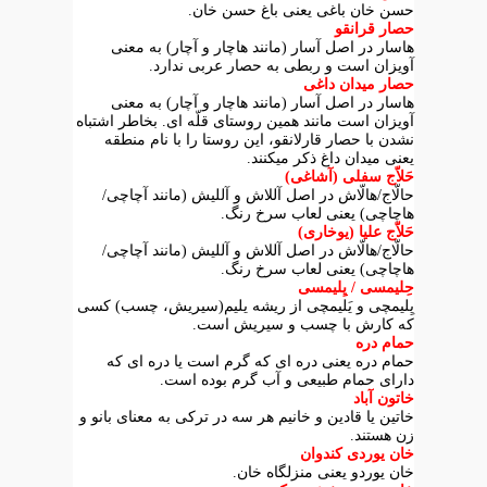
حسن خان باغی یعنی باغ حسن خان.
حصار قرانقو
هاسار در اصل آسار (مانند هاچار و آچار) به معنی
آویزان است و ربطی به حصار عربی ندارد.
حصار میدان داغی
هاسار در اصل آسار (مانند هاچار و آچار) به معنی
آویزان است مانند همین روستای قلّه ای. بخاطر اشتباه
نشدن با حصار قارلانقو، این روستا را با نام منطقه
یعنی میدان داغ ذکر میکنند.
حَلاّج سفلی (آشاغی)
حالّاج/هالّاش در اصل آللاش و آللیش (مانند آچاچی/
هاچاچی) یعنی لعاب سرخ رنگ.
حَلاّج علیا (یوخاری)
حالّاج/هالّاش در اصل آللاش و آللیش (مانند آچاچی/
هاچاچی) یعنی لعاب سرخ رنگ.
حِلیمسی / یِلیمسی
یِلیمچی و یَلیمچی از ریشه یلیم(سیریش، چسب) کسی
که کارش با چسب و سیریش است.
حمام دره
حمام دره یعنی دره ای که گرم است یا دره ای که
دارای حمام طبیعی و آب گرم بوده است.
خاتون آباد
خاتین یا قادین و خانیم هر سه در ترکی به معنای بانو و
زن هستند.
خان یوردی کندوان
خان یوردو یعنی منزلگاه خان.