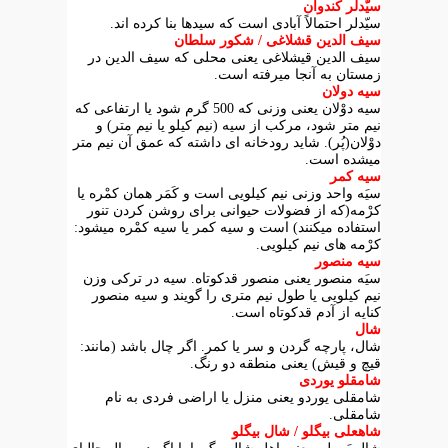
سیّدلر کندوان
سیّدلر احتمالاً آبادی است که سیدها بنا کرده اند.
سیف الدین قشلاغی / شکور سلطان
سیف الدین قیشلاغی یعنی محلی که سیف الدین در
زمستان به آنجا میرفته است.
سیه دولان
سیه دوْلان یعنی وزنی که 500 گرم شود یا ارتفاعی که
نیم متر شود، مرکب از سیه (نیم کیلو یا نیم متر) و
دوْلان(پُر). شاید رودخانه ای داشته که عمق آن نیم متر
میشده است.
سیه کمر
سیَه واحد وزنی نیم کیلویی است و کَمَر همان کمْره یا
کرْمه(که از فضولات حیوانی برای روشن کردن تنور
استفاده میکنند) است و سیه کمر یا سیه کمْره میشود:
کرْمه های نیم کیلویی.
سیه منصور
سیَه منصور یعنی منصور قدکوتاه. سیه در ترکی وزن
نیم کیلویی یا طول نیم متری را گویند و سیه منصور
کنایه از آدم قدکوتاه است.
شال
شال، پارچه گردن و سر یا کمر. اگر چال باشد (مانند:
قیچ و قیش) یعنی منطقه دو رنگ.
شامقلو یوردی
شامقلی یوردو یعنی منزل یا اراضی فردی به نام
شامقلی.
شاهعلی بیگلو / شال بیگلو