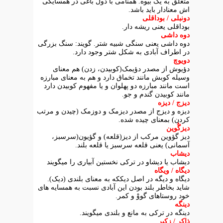
متعلق به یک بیوه. همنامی با دول باغی در همسایگی
اش معنادار باید باشد.
دونبلی / بوداقلی
بوداقلی یعنی ریشه دار.
دوه داشی
دوه داشی یعنی سنگی شبیه شتر. گویند: سنگ بزرگی
در اطراف آبادی به شکل شتر وجود دارد.
دویوچ
دؤیوش از مصدر دؤیمک(کوبیدن، زدن) هم معنای
وسیله کوبش مانند تخماق دارد و هم به معنای مبارزه
است مانند مبارزه دو پهلوان و یا مفهوم کوبیدن دارد
مانند کوبیدن گندم و جو.
دیزج / دیزه
دیزه و دیزج از مصدر دیزمک و دوزمک (چیدن و مرتب
کردن) بمعنای چیده شده.
دیزگُوین
دیز گؤوین مرکب از دیز(قلعه) و گؤیون(سرسبز،
آسمانی) یعنی قلعه سرسبز یا قلعه بلند.
دیشاب
دیشاب یا دیشاو در ترکی نخستین آبیاری را میگویند
دیگاه / ویگاه
دیگاه و دیگه در اصل دیککه به معنای بلندی (دیک).
شاید بخاطر بلند بودن این آبادی نسبت به همسایه های
خود روستاهای گووْ و کمر.
دینگه
دینگه در ترکی به مانع و بلندی میگویند.
ذاکر / زکیر