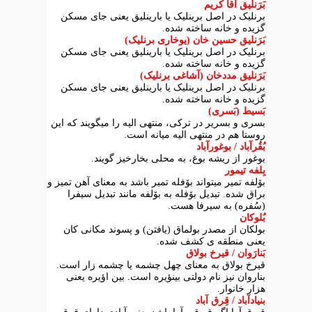
بَرَنلیق آقا کریم
برنلیک در اصل برینلیک یا بارینلیق یعنی جای مسکن
گزیده و خانه ساخته شده.
بَرَنلیق حسین خان (یوخاری برنلیک)
برنلیک در اصل برینلیک یا بارینلیق یعنی جای مسکن
گزیده و خانه ساخته شده.
بَرَنلیق مددخان (آشاغی برنلیک)
برنلیک در اصل برینلیک یا بارینلیق یعنی جای مسکن
گزیده و خانه ساخته شده.
بَسیط (بَسری)
بسری و بسریر در ترکی، منتهی الیه را میگویند که این
روستا هم در منتهی الیه میانه است.
بُقُرآباد / بوغورآباد
بوغور از ریشه بوغ، به محلی بخارخیز گویند.
بِلفه تیمور
بۆلفه تمیر میتواند بۆفله تمیر باشد به معنای آهن تمیز و
براق شده. تبدیل بۆفله به بۆلفه مانند تبدیل سیفرا
(سُفره) به سیرفا هست.
بُلوکان
بولکان از مصدر بولماق (یافتن) و پسوند مکانی کان
یعنی منطقه ی کشف شده.
بَنارَوان / قیرخ بولاق
قیرخ بولاق به معنای چهل چشمه یا چشمه زار است.
بناروان نیز نام دولتی بینؤیره است. بین اؤیره یعنی
هزار خانوار.
بنیادآباد / قِرق آباد