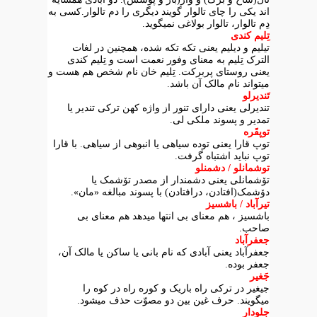
اند یکی را چای تالوار گویند دیگری را دم تالوار.کسی به
دِم تالوار، تالوار بولاغی نمیگوید.
تِلیم کندی
تیلیم و دیلیم یعنی تکه تکه شده، همچنین در لغات
الترک تِلیم به معنای وفور نعمت است و تِلیم کندی
یعنی روستای پربرکت. تِلیم خان نام شخص هم هست و
میتواند نام مالک آن باشد.
تَندیرلو
تندیرلی یعنی دارای تنور از واژه کهن ترکی تندیر یا
تمدیر و پسوند ملکی لی.
توپقَره
توپ قارا یعنی توده سیاهی یا انبوهی از سیاهی. با قارا
توپ نباید اشتباه گرفت.
توشمانلو / دشمنلو
تۆشمانلی یعنی دشمندار از مصدر تۆشمک یا
دۆشمک(افتادن، درافتادن) با پسوند مبالغه «مان».
تیرآباد / باشسیز
باشسیز ، هم معنای بی انتها میدهد هم معنای بی
صاحب.
جعفرآباد
جعفرآباد یعنی آبادی که نام بانی یا ساکن یا مالک آن،
جعفر بوده.
جَغیر
جیغیر در ترکی راه باریک و کوره راه در کوه را
میگویند. حرف غین بین دو مصوّت حذف میشود.
جلودار