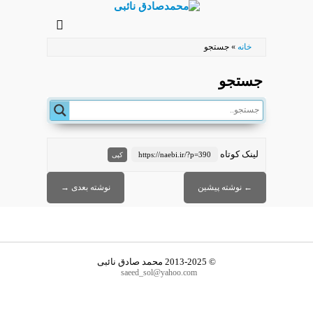
رفتن
به
خانه
»
جستجو
محتوای
اصلی
جستجو
لینک کوتاه
https://naebi.ir/?p=390
کپی
←
نوشته پیشین
نوشته بعدی
→
© 2013-2025
محمد صادق نائبی
saeed_sol@yahoo.com