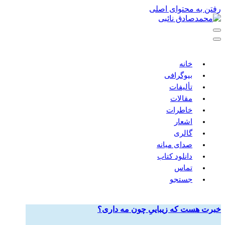
رفتن به محتوای اصلی
خانه
بیوگرافی
تألیفات
مقالات
خاطرات
اشعار
گالری
صدای میانه
دانلود کتاب
تماس
جستجو
خبرت هست که زیباییِ چون مه داری؟