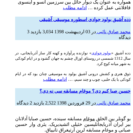
همواره به عنوان یک دیوار حائل بین سرزمین آنسو و اینسوی
قافلانتی عمل کرده …
ادامه مطلب
دده آشیق بولود جوادی اسطوره موسیقی آشیقی
محمد صادق نائبی
در
03 اردیبهشت 1398
3,034 بازدید
3
دیدگاه
دده آشیق «
بولود جوادی
» نوازنده پرآوازه و کهنه ­کار ساز آذربایجانی، در
سال 1312 شمسی در روستای اوزال چشم به جهان گشود و در ایام کودکی
به شهر میانه کوچ کرد.
ذوق هنری و کشش درونی آشیق بولود به موسیقی چنان بود که در ایام
…
ادامه مطلب
کودکی با یک حلبی، چوب و چند سیم،
حسین صبا کیم دی؟ موغام مسابقه سی نه دی؟
محمد صادق نائبی
در
29 فروردین 1398
2,522 بازدید
2 دیدگاه
بو گونلر بین الخلق
موغام
مسابقه سینده، حسین صبایا آدلانان
بیر ایران آذربایجانلیسین خئیلی ائشیدیریک. یئری وار حسین
صبانی و موغام مسابقه لرین آرتیغراق تانییاق.