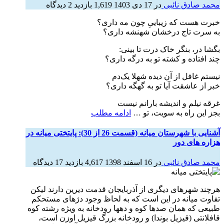
محمد صادق نائبی
در
17 دی 1403
1,619 بازدید
2 دیدگاه
خبرت هست که زیباییِ چون مه داری؟
به سرت تاج درخشان شهنشه داری؟
بگشا‌ در، بنگر خاک درت تا بینی:
چند افتاده و‌ کشته تو به درگه داری؟
نیستم غافل از آن دیده شهلا یک‌دم
خبر از عاشقت آیا تو به گهگه داری؟
غرقه نیلم و اندیشه بارانم نیست
بجز این راه به سویت، تو …
ادامه مطلب
آشنایی با شهرستان میانه (قسمت 26 از 30): پایتختی میانه در
هزاره های دور
محمد صادق نائبی
در
16 اسفند 1398
4,617 بازدید
17 دیدگاه
هرچند شهرهای دیگری از آذربایجان قدمت دیرین دارند لیکن
تفاوت میانه در این است که به لحاظ وجود دژهای مستحکم
طبیعی که همان صدها کوه و دهها رودخانه به ویژه رشته کوه
قافلانتی (قیزیل بوندا) و رودخانه بزرگ قیزیل اوزن است،