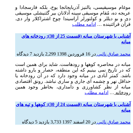
موغام موسیقیسی، یالنیز آذربایجانجا یوخ، بلکه فارسجادا و
عربجه ده، مُقام موسیقی سینه آدلانان بیر گئنیشلی موسیقی
دی و بو دیللر و کولتورلر آراسیندا چوخ اشتراکلار وار دی.
قرآن قرائتینده
…
ادامه مطلب
آشنایی با شهرستان میانه (قسمت 25 از 30): رودخانه های
میانه
محمد صادق نائبی
در
16 فروردین 1398
2,299 بازدید
7 دیدگاه
میانه در محاصره کوهها و رودهاست. شاید برای همین است
که در تاریخ نمی بینیم که این منطقه، حصار و بارو داشته
باشد. کمتر آبادی در میانه وجود دارد که در آن رودخانه یا
حداقل نهر و چشمه ای جاری و ساری نباشد. رونق اقتصادی
میانه از نظر کشاورزی و دامداری، بخاطر وجود همین
رودخانه
…
ادامه مطلب
آشنایی با شهرستان میانه (قسمت 24 از 30): کوهها و تپه های
میانه
محمد صادق نائبی
در
20 اسفند 1397
3,733 بازدید
5 دیدگاه