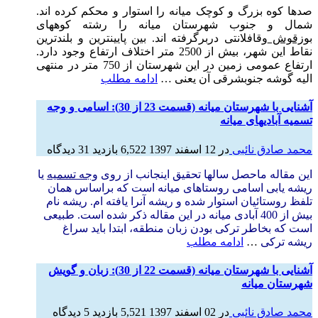
صدها کوه بزرگ و کوچک میانه را استوار و محکم کرده اند.
شمال و جنوب شهرستان میانه را رشته کوههای
بوزقوش
وقافلانتی دربرگرفته اند. بین پایینترین و بلندترین
نقاط این شهر، بیش از 2500 متر اختلاف ارتفاع وجود دارد.
ارتفاع عمومی زمین در این شهرستان از 750 متر در منتهی
الیه گوشه جنوبشرقی آن یعنی
…
ادامه مطلب
آشنایی با شهرستان میانه (قسمت 23 از 30): اسامی و وجه
تسمیه آبادیهای میانه
محمد صادق نائبی
در
12 اسفند 1397
6,522 بازدید
31 دیدگاه
این مقاله ماحصل سالها تحقیق اینجانب از روی
وجه تسمیه
یا
ریشه یابی اسامی روستاهای میانه است که براساس همان
تلفظ روستائیان استوار شده و ریشه آنرا یافته ام. ریشه نام
بیش از 400 آبادی میانه در این مقاله ذکر شده است. طبیعی
است که بخاطر ترکی بودن زبان منطقه، ابتدا باید سراغ
ریشه ترکی
…
ادامه مطلب
آشنایی با شهرستان میانه (قسمت 22 از 30): زبان و گویش
شهرستان میانه
محمد صادق نائبی
در
02 اسفند 1397
5,521 بازدید
5 دیدگاه