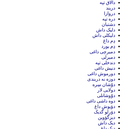
دالاق تپه
دربند
دروازا
دره تپه
دشتبان
دلیک داش
دلیکلی داش
دِم داغ
دِم یورد
دمیرچی داغی
دمیرلی
دندخلی تپه
دنیش داغی
دورموش داغی
دوزه نه دربندی
دوْشان سِره
دولایی لار
دوْوشانلی
دوه داشی داغی
دؤیوش داغ
دۆرلو گدیک
دیزگؤوین
دیک داش
دیک داغ