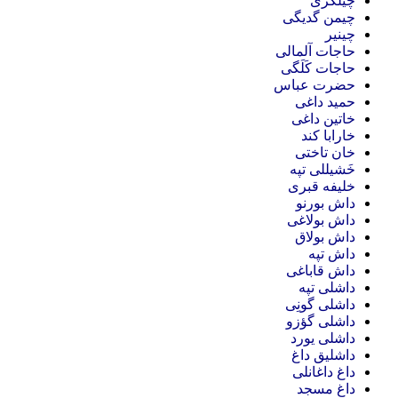
چیلگزی
چیمن گدیگی
چینیر
حاجات آلمالی
حاجات کَلَگی
حضرت عباس
حمید داغی
خاتین داغی
خارابا کند
خان تاختی
خَشیللی تپه
خلیفه قبری
داش بورنو
داش بولاغی
داش بولاق
داش تپه
داش قاباغی
داشلی تپه
داشلی گونِی
داشلی گؤزو
داشلی یورد
داشلیق داغ
داغ داغانلی
داغ مسجد