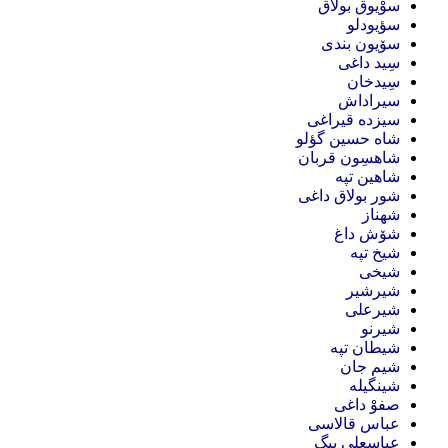
سوْیوق بولاق
سؤیودلو
سۆیون بندی
سِید داغی
سِیدخان
سیراداش
سیزده قیراغی
شاه حسین گؤلو
شاهسِون قربان
شاهین تپه
شور بولاق داغی
شهناز
شۆش داغ
شیخ تپه
شیخی
شیرشیر
شیرعلی
شیرنو
شیطان تپه
شیم جان
شینگیله
صفوْ داغی
عباس قالاسی
عباسعلی بیگ