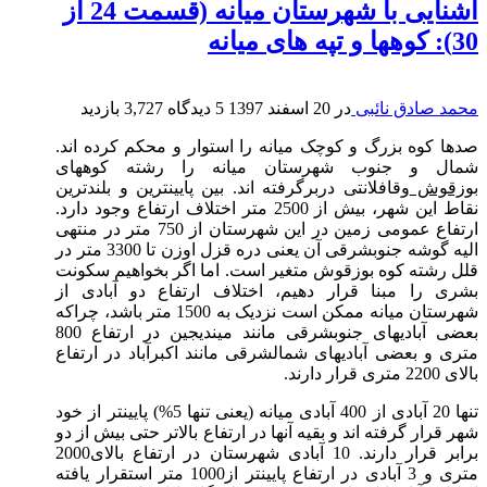
آشنایی با شهرستان میانه (قسمت 24 از
 صادق نائبی
در
20 اسفند 1397
5 دیدگاه
3,727 بازدید
 کوه بزرگ و کوچک میانه را استوار و محکم کرده اند.
ل و جنوب شهرستان میانه را رشته کوههای
قوش
وقافلانتی دربرگرفته اند. بین پایینترین و بلندترین
نقاط این شهر، بیش از 2500 متر اختلاف ارتفاع وجود دارد.
ارتفاع عمومی زمین در این شهرستان از 750 متر در منتهی
الیه گوشه جنوبشرقی آن یعنی دره قزل اوزن تا 3300 متر در
رشته کوه بوزقوش متغیر است. اما اگر بخواهیم سکونت
 را مبنا قرار دهیم، اختلاف ارتفاع دو آبادی از
شهرستان میانه ممکن است نزدیک به 1500 متر باشد، چراکه
بعضی آبادیهای جنوبشرقی مانند میندیجین در ارتفاع 800
 و بعضی آبادیهای شمالشرقی مانند اکبرآباد در ارتفاع
ر دارند.
تنها 20 آبادی از 400 آبادی میانه (یعنی تنها 5%) پایینتر از خود
قرار گرفته اند و بقیه آنها در ارتفاع بالاتر حتی بیش از دو
برابر قرار دارند. 10 آبادی شهرستان در ارتفاع بالای2000
متری و 3 آبادی در ارتفاع پایینتر از1000 متر استقرار یافته