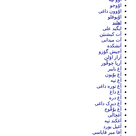
اوْوجو
اوْوون داغی
اوْیوقلو
اهلند
ایگید علی
آت کیشنیَن
آت میدانی
آتشکده
آجیش گؤزو
آراز اؤلن
آرپا چوقّور
آغ باییر
آغ بوْیون
آغ تپه
آغ توره داغی
آغ داغ
آغ دره
آغ دیرک داغی
آغ یوْقّوج
آغچالی
آغکند تپه
آغیل یورد
آقا میر قایاسی