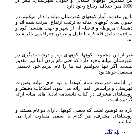
بلندترین کوههای شمالی و جنوبی شهرستان، بیش از
ود دارد.
ین مقدمه، آمار کوههای شهرستان میانه را ذکر میکنیم. در
 بعدی کوههای میانه به ترتیب ارتفاع، مرتب شده اند و
ان مربوطه و فاصله آن از شهر و جهت هندسی کوه و
یت دقیق قله کوه با طول و عرض جغرافیایی ذکر شده
از این مجموعه کوهها، کوههای ریز و درشت دیگری در
تان میانه وجود دارد که حتی نام بردن آنها نیز مقدور
. اگر تنها بخواهیم تپه ها را نام ببریم،خود تحقیقی
ل خواهد بود.
ادامه، فهرست تمام کوهها و تپه های میانه بصورت
تی و براساس الفبا ارائه می شود. اطلاعات دقیقتر و
اهای مشرف در کتاب دانشنامه آبادی های میانه ارائه
ده است.
 به توضیح است که بعضی کوهها، دارای دو نام هستند و
تاهای مشرف، هر کدام با اسمی متفاوت آنرا می
ند.
ابلِه کَلَک