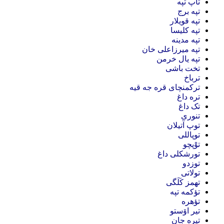
تاپ تپه
تپه برج
تپه قویلار
تپه کلیسا
تپه مدینه
تپه میرزاعلی خان
تپه یال خرمن
تخت باشی
ترباخ
ترکمنچای قره جه قیه
تره داغ
تک داغ
تنوری
توپ آتیلان
توپاللی
توْپچو
تورشکلی داغ
توزدو
تولاتی
تهمز کَلَگی
تؤکمه تپه
تؤهره
تیر اۆستو
تیره جان