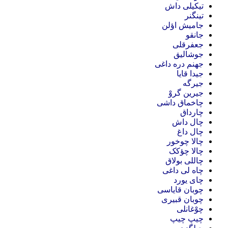
تیکیلی داش
تینگنر
جامیش اؤلن
جانقو
جعفرقلی
جوشالیق
جهنم دره داغی
جیدا قایا
جیرگه
جیرین گروْ
چاخماق داشی
چارداق
چال داش
چال داغ
چالا چوخور
چالا چؤکک
چاللی بولاق
چاه لی داغی
چای یورد
چوبان قایاسی
چوبان قبیری
چوْغانلی
چیپ چیپ