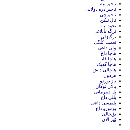
ناخیر تپه
ناخیر دره دوْلایی
ناخیرچی
نال تیکن
نخود تپه
نَرگه یایلاغی
نرگیزلی
نعمت کَلَگی
ولی داغی
هاچا داغ
هاچا قایا
هاچا گدیک
هاچالی داش
هردول
یاز یوردو
یالان توکان
یِل دَییرمانی
یللی داغ
یِلیمسی داغی
یومورو داغ
یوْنجالی
یَهَر آلان