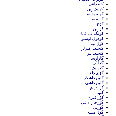
کِـه داغی
کهلیک یِین
کهنه پشته
کهنه نو
کؤچ
کؤشن
کؤلگه لی قایا
کؤهول اۆستو
کۆل تپه
کیچیک اِکیزلر
کیچیک پیر
گاوارسا
گَچلیک
گچیلیک
گزی داغ
گلین داشلار
گلین داشی
گن دوش
گنبد
گوْر قبری
گوْرجاق داغی
گوزنی
گول مِشه