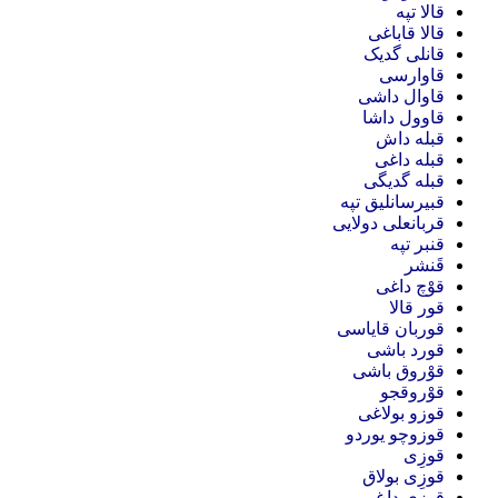
قالا تپه
قالا قاباغی
قانلی گدیک
قاوارسی
قاوال داشی
قاوول داشا
قبله داش
قبله داغی
قبله گدیگی
قبیرسانلیق تپه
قربانعلی دولایی
قنبر تپه
قَنشر
قوْچ داغی
قور قالا
قوربان قایاسی
قورد باشی
قوْروق باشی
قوْروقجو
قوزو بولاغی
قوزوچو یوردو
قوزِی
قوزِی بولاق
قوزِی داغ