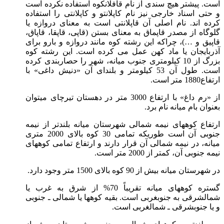
 پیشتر هیچ سندی از نام قافلانکوه استفاده نکرده است
ی اسناد خارجی نیز نام کاپلانتو و کاپلانتی را استفاده
 اند. نام اصلی آن قاپلانتی است به معنای دروازه یا
اه از مصدر قاپماق به معنای بستن (قاپی، قاپقا، قاپاق،
ق و …)، چراکه این رشته کوه مانند دروازه و بارو برای
ایجان یا ماد کهن عمل می کرده است. این رشته کوه
بزرگ از 10 کیلومتری جنوب میانه، شهر را حصاربندی کرده
است. طول آن 53 کیلومتر و بلندای آن «دنیش داغی» با
تر است.
از «رم داغ» با ارتفاع 3000 متر در دهستان تیرچای میتوان
ان بام میانه نام برد.
اع کوههای نیمه شمالی شهرستان میانه بلندتر از نیمه
جنوبی آن است طوریکه تمامی 30 کوه بالای 2000 متری
ه، در نیمه شمالی آن قرار دارند و ارتفاع تمامی کوههای
نوبی آن، کمتر از 2000 متر است.
ان میانه بیش از 90 کوه بالای 1500 متر وجود دارد.
گستره کوههای میانه تقریباً 70% از شرق به غرب یا
شرقی به جنوبغربی است. بقیه کوهها یا شمالی ـ جنوبی
 جنوبشرقی ـ شمالغربی است.