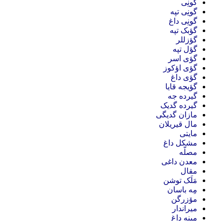
گونِی
گونِی تپه
گونِی داغ
گؤبک تپه
گؤزللر
گؤل تپه
گؤی اسر
گؤی اؤکوز
گؤی داغ
گؤیجه قایا
گیرده جه
گیرده گدیک
مازان گدیگی
مال قیریلان
مایتی
مشکل داغ
مصلّه
معدن داغی
مقال
مَلَک توشن
مِه باسان
مۆزرگن
میراندار
مینه داغ