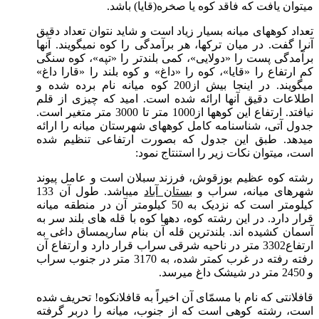
ان یافت که فاقد کوه یا صخره(قایا) باشد.
د کوههای میانه بسیار زیاد است و شاید نتوان تعداد دقیق
 گفت. در میان ترکها، هر برآمدگی را کوه نمیگویند. آنها
دگی پست را «دولایی»، کمی بلندتر را «تپه»، کوه سنگی
رتفاع را «قایا»، کوه را «داغ» و کوه بلند را «قارا داغ»
میگویند. در اینجا بیش از200 کوه میانه نام برده شده و
عات دقیق آنها ارائه شده است. امید که چیزی از قلم
نیافتد. ارتفاع این کوهها از1000 متر تا 3000 متر متغیر است.
 آتی، شناسنامه کامل کوههای شهرستان میانه را ارائه
هد. طبق این جدول که بصورت ارتفاعی تنظیم شده
 میتوان نکات زیر را استنتاج نمود:
 کوه عظیم بوزقوش، فرزند سبلان است و عامل پیوند
های میانه، سراب و
بستان آباد
میباشد. طول آن 133
کیلومتر است که نزدیک به 50 کیلومتر آن در منطقه میانه
 دارد. در این رشته کوه، دهها کوه با قله های بلند سر به
ن کشیده اند. بلندترین قله آن بنام ساریمساق داغی به
ارتفاع3302 متر در ناحیه شرقی سراب قرار دارد و ارتفاع آن
رفته رفته در غرب کمتر شده، به 3170 متر در جنوب سراب
انتی که نام با مسمّای آن اخیراً به قافلانکوه! تحریف شده
 رشته کوهی است که از جنوب، میانه را دربر گرفته