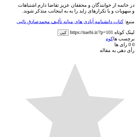
اتمه از خوانندگان و محققان عزیز تقاضا دارم اشتباهات
ویات و یا تکرارهای زاید را به به اینجانب متذکر شوند.
:
کتاب دانشنامه آبادی های میانه تألیف محمدصادق نائبی
 کوتاه
https://naebi.ir/?p=101
کپی
سب ها
کوه
رای ها
دهی به مقاله