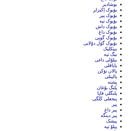
بوشادیر
بؤیوک اِکیزلر
بؤیوک پیر
بؤیوک تپه
بؤیوک داش
بؤیوک داغ
بؤیوک گونِی
بؤیوک گۆل دوْلایی
بیبَکلیک
بیگ تپه
بیلوْلی داغی
پاپاقلی
پالان تؤکن
پالیتلی
پِشته
پلنگ بوْغان
پلنگلی قایا
پنجعلی کَلَگی
پیر
پیر داغ
پیر دینگه
پیشک
پیلوْ تپه