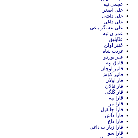
عجمی تپه
علی اصغر
علی داشی
علی داغی
علی عسگر باغی
عمران تپه
عنّابلیق
عَنبَر اؤلن
غریب شاه
غفر یوردو
قاباق تپه
قاتیر اوچان
قاتیر کۆش
قار اولان
قار قالان
قار کَلَگی
قارا تپه
قارا تیر
قارا چانقیل
قارا داش
قارا داغ
قارا زیارات داغی
قارا سو