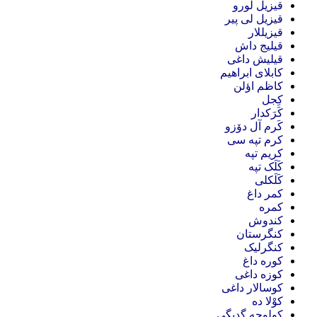
قیزیل لورو
قیزیل لی پیر
قیزیللار
قیلیج داش
قیلیش داغی
کابلای ابراهیم
کاظم اؤلن
کِجل
کَرَکدار
کَرم آل دۆزو
کرم تپه سی
کریم تپه
کَلَک تپه
کَلَکلی
کمر داغ
کمره
کندوش
کنگرستان
کنگرلیک
کوره داغ
کوزه داغی
کوسالار داغی
کوْلا ده
کولوچه گدیگی