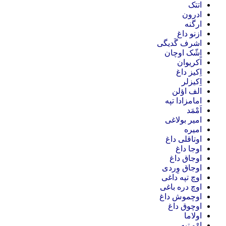
اتتک
ادرون
ارگنه
ازنو داغ
اشرف گَدیگی
اِشّک اوچان
اَکریوان
اِکیز داغ
اِکیزلر
الف اؤلن
امامزادا تپه
اَمْمَد
امیر بولاغی
امیره
اوتاقلی داغ
اوجا داغ
اوجاق داغ
اوجاق وِردی
اوچ تپه داغی
اوچ دره باغی
اوچموش داغ
اوچوق داغ
اولاما
اوْو تپه