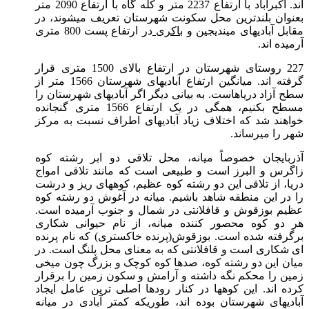
اند. اکبرآباد با ارتفاع 2237 متر و کله گاه با ارتفاع 2090 متر
ان بلندترین محل سکونت شهرستان تعریف میشوند، در
ل آبادیهای میندیجین و
باکری
در ارتفاع پست 800 متری
ده اند.
227 روستای شهرستان در ارتفاع بالای 1500 متری قرار
گرفته اند. میانگین ارتفاع آبادیهای شهرستان 1566 متر از
آزاد دریاهاست. به بیانی دیگر اگر آبادیهای شهرستان را
مسطح بکنیم، همگی در یک ارتفاع 1566 متری گنجانده
ند شد که اختلاف زیاد آبادیهای اطراف نسبت به مرکز
را میرساند.
ایجان خصوصاً میانه، محل تلاقی دو ابر رشته کوه
س و البرز است و طبیعی است که مانند تلاقی امواج
، از تلاقی این دو رشته کوه عظیم، کوههای ریز و درشت
ر این منطقه شاهد باشیم. میانه در آغوش دو رشته کوه
 بوزقوش و قافلانتی در شمال و جنوب آرمیده است.
دو کوه محصور کننده میانه، از نام حیوانی شکاری
فته شده است. بوزقوش(پرنده خاکستری) که نام پرنده
کاری است و قافلانتی که به معنای محل پلنگ است. در
 این دو رشته کوه، صدها کوه کوچک و بزرگ چون میخی
 را محکم نگه داشته و آرامش و سکون زمین را برقرار
 اند. این کوهها در کنار رودها اصلی ترین عامل ایجاد
یهای شهرستان بوده اند، طوریکه کمتر آبادی در میانه