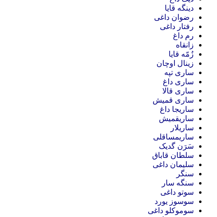
دینگه قایا
رضوان داغی
رفتار داغی
رم داغ
زانقاه
زُمّه قایا
زینال اوچان
ساری تپه
ساری داغ
ساری قالا
ساری قمیش
ساریجا داغ
ساریقمیش
ساریلار
ساریمساقلی
سَرَن گدیک
سلطان قاباق
سلیمان داغی
سنگر
سنگه سار
سوتو داغی
سوسوز یورد
سوموکلو داغی