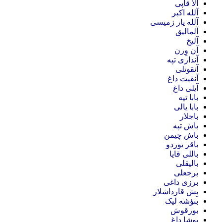
آلا قاپی
آلله اکبر
آلله یار زمیسی
آلمالیق
آلیخ
آن وِرن
آنداری تپه
آنقوتلی
آنقیت داغ
آیلی داغ
بابا تپه
بابا یالی
باجلار
باش تپه
باش چیمن
باقر یوردو
باللی قایا
بالیقلی
برجعلی
برزی داغی
بِش قارداشلار
بنؤشه لیک
بوزقوش
بوشا داغ