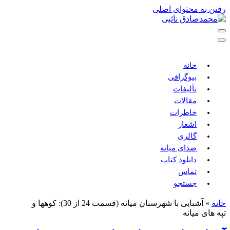
 به محتوای اصلی
خانه
بیوگرافی
تألیفات
مقالات
خاطرات
اشعار
گالری
صدای میانه
دانلود کتاب
تماس
جستجو
»
آشنایی با شهرستان میانه (قسمت 24 از 30): کوهها و
های میانه